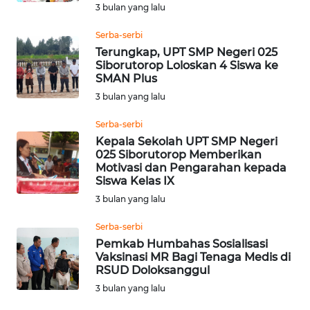
3 bulan yang lalu
BEKASI
Serba-serbi
WN
Terungkap, UPT SMP Negeri 025
BOGOR
Siborutorop Loloskan 4 Siswa ke
SMAN Plus
3 bulan yang lalu
WN
DEPOK
Serba-serbi
Kepala Sekolah UPT SMP Negeri
WN
025 Siborutorop Memberikan
TAPANULI
Motivasi dan Pengarahan kepada
Siswa Kelas IX
UTARA
3 bulan yang lalu
WN
Serba-serbi
SAMOSIR
Pemkab Humbahas Sosialisasi
Vaksinasi MR Bagi Tenaga Medis di
WN
RSUD Doloksanggul
PADANG
3 bulan yang lalu
LAWAS