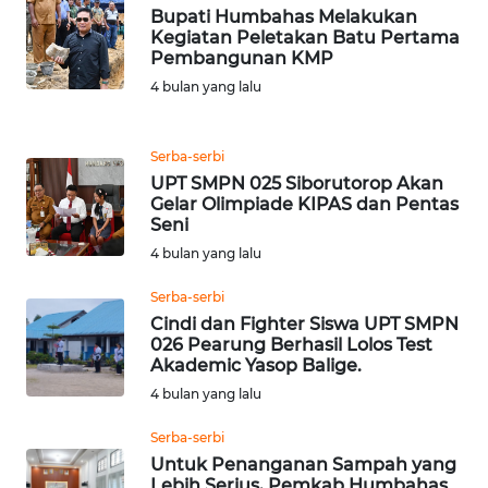
CIREBON
Bupati Humbahas Melakukan
Kegiatan Peletakan Batu Pertama
WN
Pembangunan KMP
INDRAMAYU
4 bulan yang lalu
WN
Serba-serbi
KUNINGAN
UPT SMPN 025 Siborutorop Akan
Gelar Olimpiade KIPAS dan Pentas
WN
Seni
MAJALENGKA
4 bulan yang lalu
Serba-serbi
WN
SUBANG
Cindi dan Fighter Siswa UPT SMPN
026 Pearung Berhasil Lolos Test
Akademic Yasop Balige.
WN
4 bulan yang lalu
SUKABUMI
Serba-serbi
WN
Untuk Penanganan Sampah yang
PURWAKARTA
Lebih Serius, Pemkab Humbahas