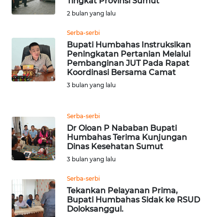
Tingkat Provinsi Sumut
LANGKAT
2 bulan yang lalu
Serba-serbi
WN
TAPANULI
Bupati Humbahas Instruksikan
Peningkatan Pertanian Melalui
SELATAN
Pembanginan JUT Pada Rapat
Koordinasi Bersama Camat
WN
3 bulan yang lalu
TANJUNG
LESUNG
Serba-serbi
WN
Dr Oloan P Nababan Bupati
KARO
Humbahas Terima Kunjungan
Dinas Kesehatan Sumut
3 bulan yang lalu
WN
SIMALUNGUN
Serba-serbi
Tekankan Pelayanan Prima,
WN
Bupati Humbahas Sidak ke RSUD
LABUHANBATU
Doloksanggul.