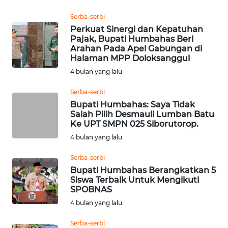
Serba-serbi
WN
SUMEDANG
Perkuat Sinergi dan Kepatuhan
Pajak, Bupati Humbahas Beri
Arahan Pada Apel Gabungan di
WN
Halaman MPP Doloksanggul
CIANJUR
4 bulan yang lalu
Serba-serbi
WN
KEPULAUAN
Bupati Humbahas: Saya Tidak
Salah Pilih Desmauli Lumban Batu
SERIBU
Ke UPT SMPN 025 Siborutorop.
4 bulan yang lalu
WN
TANGERANG
Serba-serbi
Bupati Humbahas Berangkatkan 5
WN
Siswa Terbaik Untuk Mengikuti
SPOBNAS
BINJAI
4 bulan yang lalu
WN
Serba-serbi