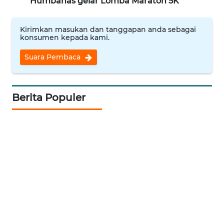
Humbahas gelar Lomba Maraton 5K
KOPEKLIN
PORTAL
Kirimkan masukan dan tanggapan anda sebagai
konsumen kepada kami.
KONSUMEN
Suara Pembaca
FORWAMKI
ALPERKLINAS
Berita Populer
FORJASIDA
TAMBANG
NEWS
SITUNGIR
NEWS
SIDIKALANG