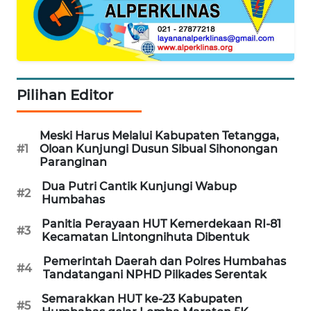
ID
MAWAKA
ID
Pilihan Editor
MARTABAT
NET
Meski Harus Melalui Kabupaten Tetangga,
#1
Oloan Kunjungi Dusun Sibual Sihonongan
PLN
Paranginan
WATCH
Dua Putri Cantik Kunjungi Wabup
#2
Humbahas
MKLI
Panitia Perayaan HUT Kemerdekaan RI-81
#3
Kecamatan Lintongnihuta Dibentuk
LPKKI
Pemerintah Daerah dan Polres Humbahas
#4
Tandatangani NPHD Pilkades Serentak
LKKI
Semarakkan HUT ke-23 Kabupaten
#5