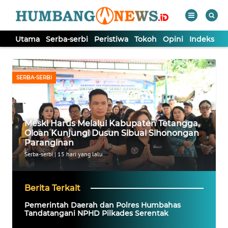
Utama
Serba-serbi
Peristiwa
Tokoh
Opini
Indeks
WAHANA
Tutup
TV
SERBA-SERBI
UTAMA
Meski Harus Melalui Kabupaten Tetangga,
SERBA-
Oloan Kunjungi Dusun Sibual Sihonongan
SERBI
Paranginan
Serba-serbi
|
15 hari yang lalu
PERISTIWA
Berita Terkait
TOKOH
Pemerintah Daerah dan Polres Humbahas
Tandatangani NPHD Pilkades Serentak
OPINI