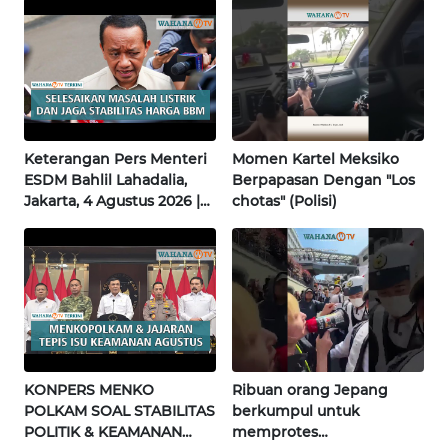
JATENG
WN
NUSANTARA
WN
JOGJA
Keterangan Pers Menteri
Momen Kartel Meksiko
ESDM Bahlil Lahadalia,
Berpapasan Dengan "Los
Jakarta, 4 Agustus 2026 |
chotas" (Polisi)
WN
Wahana Terkini
JATIM
WN
BALI
WN
KALBAR
KONPERS MENKO
Ribuan orang Jepang
POLKAM SOAL STABILITAS
berkumpul untuk
WN
POLITIK & KEAMANAN
memprotes