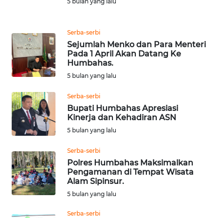
5 bulan yang lalu
KONSUMEN
WAHANA
Serba-serbi
LISTRIK
Sejumlah Menko dan Para Menteri
Pada 1 April Akan Datang Ke
Humbahas.
WAHANA
5 bulan yang lalu
TRAVEL
Serba-serbi
WAHANA
Bupati Humbahas Apresiasi
TV
Kinerja dan Kehadiran ASN
5 bulan yang lalu
WAHANANEWS
ID
Serba-serbi
Polres Humbahas Maksimalkan
Pengamanan di Tempat Wisata
WAHANANEWS
Alam Sipinsur.
CO ID
5 bulan yang lalu
WAHANANEWS
Serba-serbi