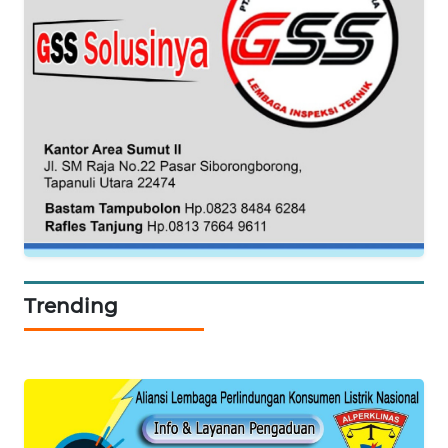
HEALTH
WAHANA
DESA
WISATA
LAPAK
WAHANA
Wahana
Network
KONSUMEN
Trending
LISTRIK
MASYARAKAT
KELISTRIKAN
WALINKI