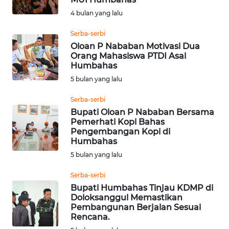
BORNEO
4 bulan yang lalu
Wahana
Serba-serbi
Media
Oloan P Nababan Motivasi Dua
Group
Orang Mahasiswa PTDI Asal
Humbahas
WAHANA
5 bulan yang lalu
NEWS
Serba-serbi
WAHANA
Bupati Oloan P Nababan Bersama
TANI
Pemerhati Kopi Bahas
Pengembangan Kopi di
Humbahas
WAHANA
5 bulan yang lalu
ADVOKAT
Serba-serbi
WAHANA
Bupati Humbahas Tinjau KDMP di
INFRASTRUKTUR
Doloksanggul Memastikan
Pembangunan Berjalan Sesuai
Rencana.
WAHANA