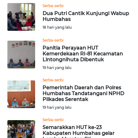
RIAU
Serba-serbi
Dua Putri Cantik Kunjungi Wabup
Humbahas
WN
SERAMBI
18 hari yang lalu
Serba-serbi
WN
Panitia Perayaan HUT
JAMBI
Kemerdekaan RI-81 Kecamatan
Lintongnihuta Dibentuk
WN
19 hari yang lalu
SULTRA
Serba-serbi
Pemerintah Daerah dan Polres
WN
Humbahas Tandatangani NPHD
NTB
Pilkades Serentak
19 hari yang lalu
WN
SULTENG
Serba-serbi
Semarakkan HUT ke-23
Kabupaten Humbahas gelar
WN