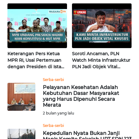
KALTENG
NASIONAL | Wahana
pembangunan masjid
Terkini
pertama di Fujisawa
WN
KALTARA
WN
KALSEL
Keterangan Pers Ketua
Soroti Ancaman, PLN
MPR RI, Usai Pertemuan
Watch Minta Infrastruktur
WN
dengan Presiden di Istana
PLN Jadi Objek Vital
KALTIM
| Wahana Terkini
Khusus | Alperklinas
Research
Serba-serbi
WN
Pelayanan Kesehatan Adalah
SULSEL
Kebutuhan Dasar Masyarakat
yang Harus Dipenuhi Secara
Merata
WN
2 bulan yang lalu
GORONTALO
Serba-serbi
WN
Kepedulian Nyata Bukan Janji