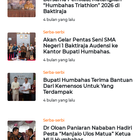
SURABAYA
“Humbahas Triathlon” 2026 di
Baktiraja
4 bulan yang lalu
WN
NATUNA
Serba-serbi
Akan Gelar Pentas Seni SMA
WN
Negeri 1 Baktiraja Audensi ke
BINTAN
Kantor Bupati Humbahas.
4 bulan yang lalu
WN
Serba-serbi
MANDALIKA
Bupati Humbahas Terima Bantuan
Dari Kemensos Untuk Yang
WN
Terdampak
LIKUPANG
4 bulan yang lalu
WN
LABUANBAJO
Serba-serbi
Dr Oloan Paniaran Nababan Hadiri
Pesta “Manjalo Ulos Matua” Ketua
WN
MUI Humbahas