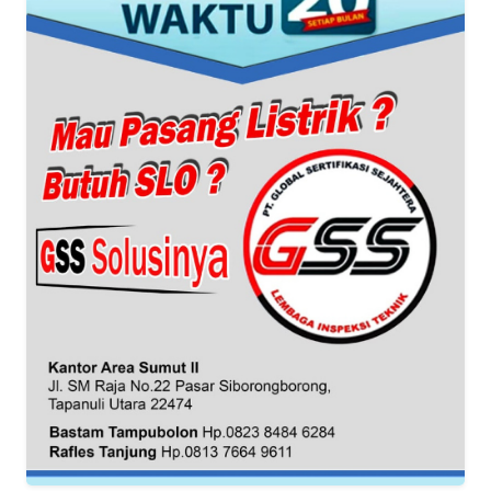
REDAKSI
KARIR
DISCLAIMER
Wahana
News
Regional
WN
SUMUT
WN
JAKARTA
WN
JABAR