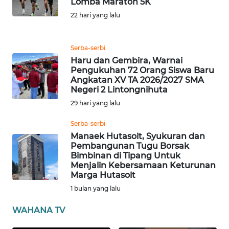
Lomba Maraton 5K
SULBAR
22 hari yang lalu
WN
BABEL
Serba-serbi
Haru dan Gembira, Warnai
Pengukuhan 72 Orang Siswa Baru
WN
Angkatan XV TA 2026/2027 SMA
SUMBAR
Negeri 2 Lintongnihuta
29 hari yang lalu
WN
SUMSEL
Serba-serbi
Manaek Hutasoit, Syukuran dan
Pembangunan Tugu Borsak
WN
Bimbinan di Tipang Untuk
BENGKULU
Menjalin Kebersamaan Keturunan
Marga Hutasoit
WN
1 bulan yang lalu
LAMPUNG
WAHANA TV
WN