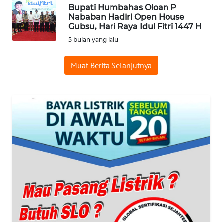
NET
Bupati Humbahas Oloan P
Nababan Hadiri Open House
Gubsu, Hari Raya Idul Fitri 1447 H
WAHANA
5 bulan yang lalu
SPORT
Muat Berita Selanjutnya
WAHANA
UMKM
WAHANA
SELEB
WAHANA
PERSONA
WAHANA
OTOMOTIF
WAHANA