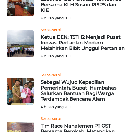
Bersama KLH Susun RISPS dan
KIE
WN
4 bulan yang lalu
PRIANGAN
TIMUR
Serba-serbi
Ketua DEN: TSTH2 Menjadi Pusat
WN
Inovasi Pertanian Modern.
Melahirkan Bibit Unggul Pertanian
SEMARANG
4 bulan yang lalu
WN
SOLO
Serba-serbi
Sebagai Wujud Kepedilian
WN
Pemerintah, Bupati Humbahas
BOROBUDUR
Salurkan Bantuan Bagi Warga
Terdampak Bencana Alam
4 bulan yang lalu
WN
MADURA
Serba-serbi
Tim Race Manajemen PT OST
WN
Bersama Pemkab, Matangkan