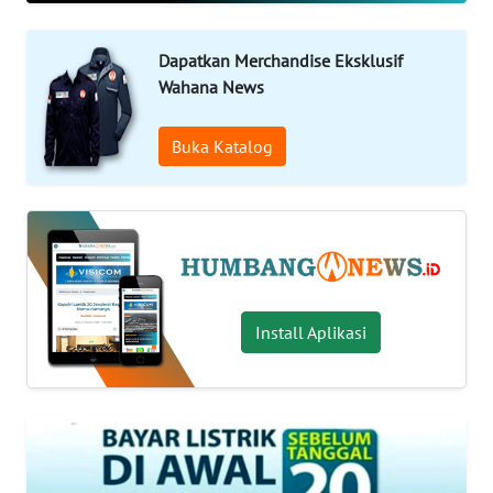
Informasi
Dapatkan Merchandise Eksklusif
Wahana News
INDEKS
BERITA
Buka Katalog
KONTAK
KAMI
INFO
IKLAN
Install Aplikasi
TENTANG
KAMI
PEDOMAN
MEDIA
SIBER