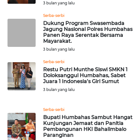
3 bulan yang lalu
WN
Serba-serbi
TAPANULI
Dukung Program Swasembada
TENGAH
Jagung Nasional Polres Humbahas
Panen Raya Serentak Bersama
WN DELI
Mayarakat.
SERDANG
3 bulan yang lalu
Serba-serbi
WN
Restu Putri Munthe Siswi SMKN 1
TEBING
Doloksanggul Humbahas, Sabet
TINGGI
Juara 1 Indonesia’s Girl Sumut
3 bulan yang lalu
WN
PAKPAK
Serba-serbi
WN
Bupati Humbahas Sambut Hangat
KARAWANG
Kunjungan Jemaat dan Panitia
Pembangunan HKI Bahalimbalo
Paranginan
WN