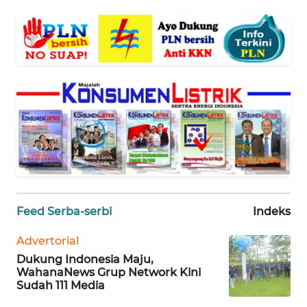
WN
BANTEN
WN
NTT
WN
KEPRI
WN
PAPUA
Feed Serba-serbi
Indeks
WN
Advertorial
PAPUA
Dukung Indonesia Maju,
BARAT
WahanaNews Grup Network Kini
Sudah 111 Media
WN