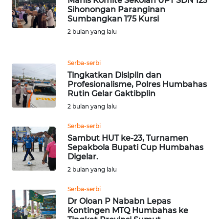
SULUT
Manis Komite Sekolah UPT SDN 123
Sihonongan Paranginan
Sumbangkan 175 Kursi
WN
2 bulan yang lalu
MALUKU
WN
Serba-serbi
MALUT
Tingkatkan Disiplin dan
Profesionalisme, Polres Humbahas
Rutin Gelar Gaktibplin
WN
2 bulan yang lalu
DAIRI
Serba-serbi
WN
Sambut HUT ke-23, Turnamen
DANAU
Sepakbola Bupati Cup Humbahas
TOBA
Digelar.
2 bulan yang lalu
WN
Serba-serbi
NIAS
Dr Oloan P Nababn Lepas
Kontingen MTQ Humbahas ke
WN