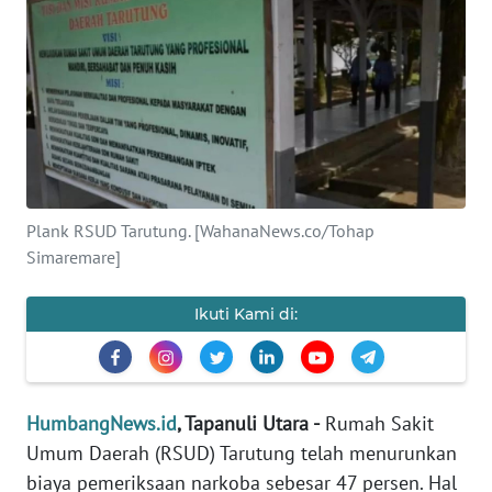
Informasi
INDEKS
BERITA
KONTAK
KAMI
Plank RSUD Tarutung. [WahanaNews.co/Tohap
Simaremare]
INFO
IKLAN
Ikuti Kami di:
TENTANG
KAMI
PEDOMAN
HumbangNews.id
, Tapanuli Utara -
Rumah Sakit
MEDIA
Umum Daerah (RSUD) Tarutung telah menurunkan
SIBER
biaya pemeriksaan narkoba sebesar 47 persen. Hal