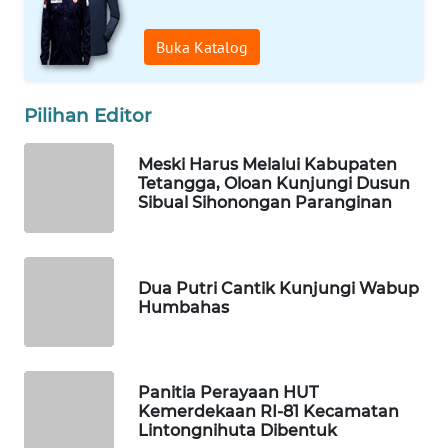
ID
Buka Katalog
MAWAKA
ID
Pilihan Editor
MARTABAT
Meski Harus Melalui Kabupaten
NET
Tetangga, Oloan Kunjungi Dusun
Sibual Sihonongan Paranginan
PLN
WATCH
Dua Putri Cantik Kunjungi Wabup
MKLI
Humbahas
LPKKI
Panitia Perayaan HUT
LKKI
Kemerdekaan RI-81 Kecamatan
Lintongnihuta Dibentuk