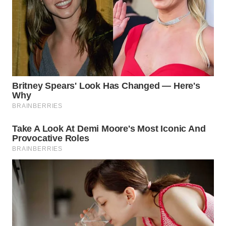
SURABAYA
WN
NATUNA
WN
BINTAN
WN
MANDALIKA
WN
LIKUPANG
WN
LABUANBAJO
WN