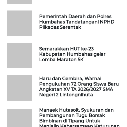
KOPEKLIN
PORTAL
Pemerintah Daerah dan Polres
KONSUMEN
Humbahas Tandatangani NPHD
Pilkades Serentak
FORWAMKI
Semarakkan HUT ke-23
ALPERKLINAS
Kabupaten Humbahas gelar
Lomba Maraton 5K
FORJASIDA
Haru dan Gembira, Warnai
TAMBANG
Pengukuhan 72 Orang Siswa Baru
NEWS
Angkatan XV TA 2026/2027 SMA
Negeri 2 Lintongnihuta
SITUNGIR
NEWS
Manaek Hutasoit, Syukuran dan
Pembangunan Tugu Borsak
Bimbinan di Tipang Untuk
SIDIKALANG
Menjalin Kebersamaan Keturunan