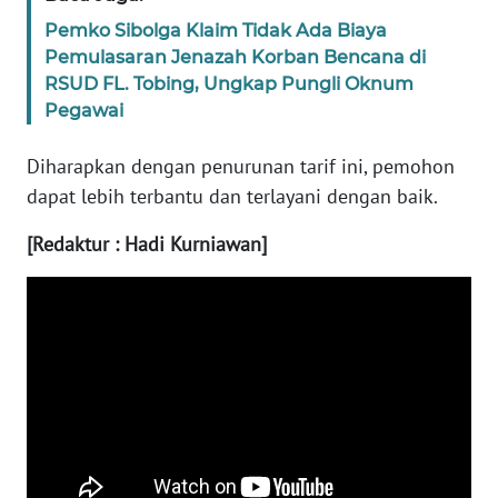
SULBAR
Pemko Sibolga Klaim Tidak Ada Biaya
Pemulasaran Jenazah Korban Bencana di
WN
RSUD FL. Tobing, Ungkap Pungli Oknum
BABEL
Pegawai
WN
Diharapkan dengan penurunan tarif ini, pemohon
SUMBAR
dapat lebih terbantu dan terlayani dengan baik.
WN
[Redaktur : Hadi Kurniawan]
SUMSEL
WN
BENGKULU
WN
LAMPUNG
WN