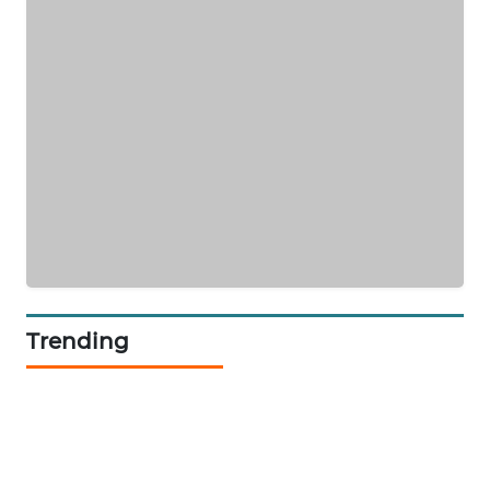
KARING
NEWS
JURNAL
MARITIM
HUMBANG
NEWS
GARONGGANG
NEWS
Trending
FISUELRI
ID
ENERGI
NEWS