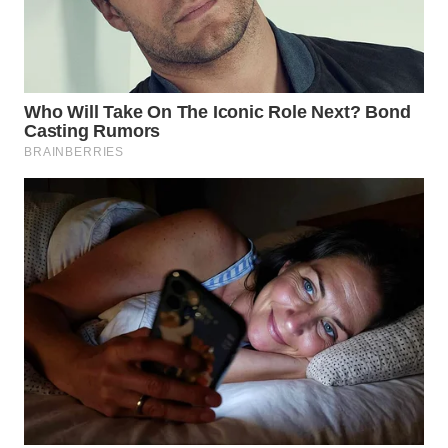
WN
SUMEDANG
WN
CIANJUR
WN
KEPULAUAN
SERIBU
WN
TANGERANG
WN
BINJAI
WN