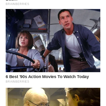
WN
TAPANULI
TENGAH
WN DELI
SERDANG
WN
TEBING
TINGGI
WN
PAKPAK
WN
KARAWANG
WN