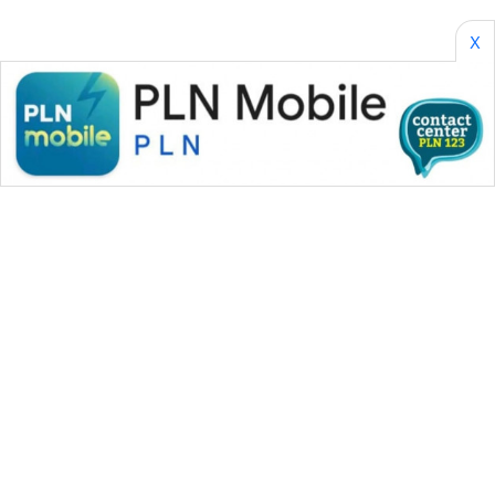
X
WAHANA MEDIA GROUP
|
|
|
WAHANA NEWS co
WAHANA TANI
WAHANA ADVOKAT