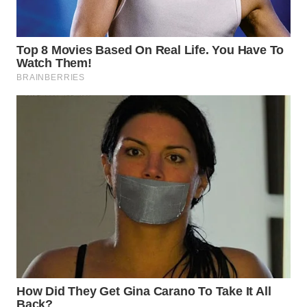
LANGKAT
WN
TAPANULI
SELATAN
WN
TANJUNG
LESUNG
WN
KARO
WN
SIMALUNGUN
WN
LABUHANBATU