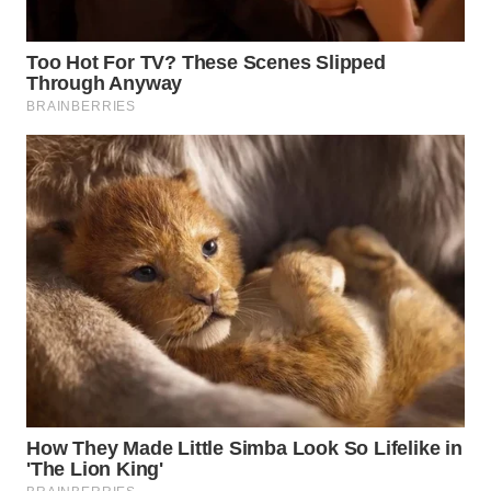
KONSUMEN
WAHANA
LISTRIK
WAHANA
TRAVEL
WAHANA
TV
WAHANANEWS
ID
WAHANANEWS
CO ID
WAHANANEWS