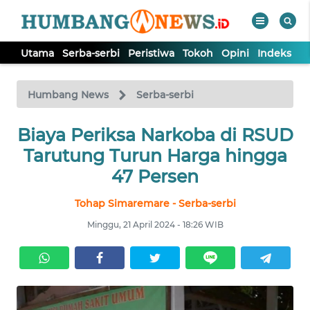
Utama
Serba-serbi
Peristiwa
Tokoh
Opini
Indeks
WAHANA
Tutup
TV
Humbang News
Serba-serbi
UTAMA
Biaya Periksa Narkoba di RSUD
Tarutung Turun Harga hingga
SERBA-
47 Persen
SERBI
Tohap Simaremare - Serba-serbi
PERISTIWA
Minggu, 21 April 2024 - 18:26 WIB
TOKOH
OPINI