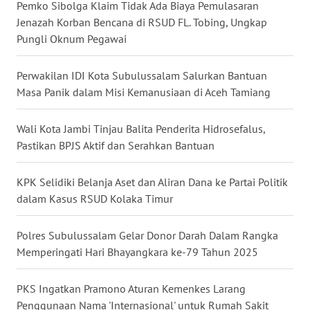
KALTENG
Pemko Sibolga Klaim Tidak Ada Biaya Pemulasaran
Jenazah Korban Bencana di RSUD FL. Tobing, Ungkap
Pungli Oknum Pegawai
WN
KALTARA
Perwakilan IDI Kota Subulussalam Salurkan Bantuan
WN
Masa Panik dalam Misi Kemanusiaan di Aceh Tamiang
KALSEL
Wali Kota Jambi Tinjau Balita Penderita Hidrosefalus,
WN
Pastikan BPJS Aktif dan Serahkan Bantuan
KALTIM
KPK Selidiki Belanja Aset dan Aliran Dana ke Partai Politik
WN
dalam Kasus RSUD Kolaka Timur
SULSEL
Polres Subulussalam Gelar Donor Darah Dalam Rangka
WN
Memperingati Hari Bhayangkara ke-79 Tahun 2025
GORONTALO
PKS Ingatkan Pramono Aturan Kemenkes Larang
WN
Penggunaan Nama 'Internasional' untuk Rumah Sakit