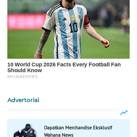
HEALTH
WAHANA
DESA
WISATA
LAPAK
WAHANA
Wahana
Network
KONSUMEN
LISTRIK
Advertorial
MASYARAKAT
KELISTRIKAN
Dapatkan Merchandise Eksklusif
Wahana News
WALINKI