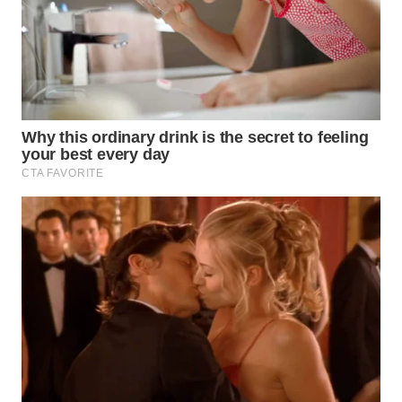
BORNEO
Wahana
Media
Group
WAHANA
NEWS
WAHANA
TANI
WAHANA
ADVOKAT
WAHANA
INFRASTRUKTUR
WAHANA