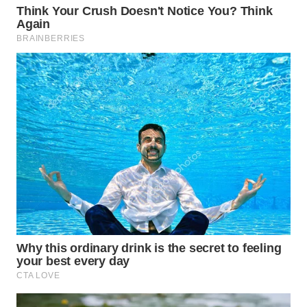
CIREBON
WN
INDRAMAYU
WN
KUNINGAN
WN
MAJALENGKA
WN
SUBANG
WN
SUKABUMI
WN
PURWAKARTA