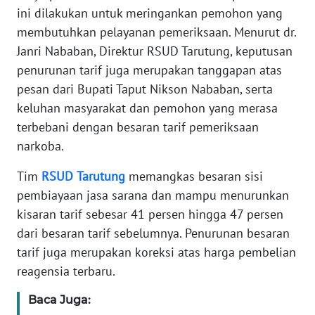
ini dilakukan untuk meringankan pemohon yang
REDAKSI
membutuhkan pelayanan pemeriksaan. Menurut dr.
Janri Nababan, Direktur RSUD Tarutung, keputusan
KARIR
penurunan tarif juga merupakan tanggapan atas
pesan dari Bupati Taput Nikson Nababan, serta
DISCLAIMER
keluhan masyarakat dan pemohon yang merasa
terbebani dengan besaran tarif pemeriksaan
Wahana
narkoba.
News
Regional
Tim
RSUD
Tarutung
memangkas besaran sisi
pembiayaan jasa sarana dan mampu menurunkan
WN
SUMUT
kisaran tarif sebesar 41 persen hingga 47 persen
dari besaran tarif sebelumnya. Penurunan besaran
WN
tarif juga merupakan koreksi atas harga pembelian
JAKARTA
reagensia terbaru.
WN
Baca Juga:
JABAR