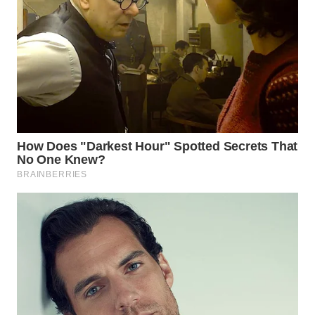
BEKASI
WN
BOGOR
WN
DEPOK
WN
TAPANULI
UTARA
WN
SAMOSIR
WN
PADANG
LAWAS