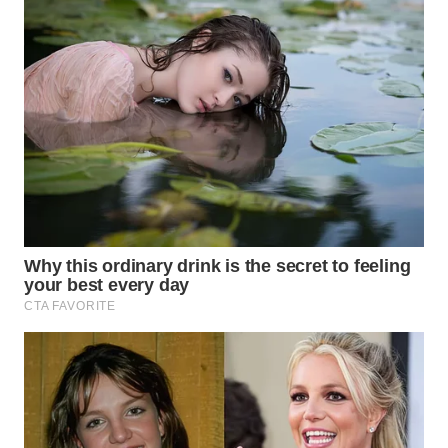
WN
PRIANGAN
TIMUR
WN
SEMARANG
WN
SOLO
WN
BOROBUDUR
WN
MADURA
WN