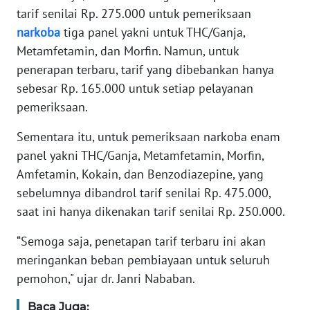
RIAU
tarif senilai Rp. 275.000 untuk pemeriksaan
narkoba
tiga panel yakni untuk THC/Ganja,
WN
Metamfetamin, dan Morfin. Namun, untuk
SERAMBI
penerapan terbaru, tarif yang dibebankan hanya
sebesar Rp. 165.000 untuk setiap pelayanan
WN
pemeriksaan.
JAMBI
Sementara itu, untuk pemeriksaan narkoba enam
WN
panel yakni THC/Ganja, Metamfetamin, Morfin,
SULTRA
Amfetamin, Kokain, dan Benzodiazepine, yang
sebelumnya dibandrol tarif senilai Rp. 475.000,
WN
saat ini hanya dikenakan tarif senilai Rp. 250.000.
NTB
“Semoga saja, penetapan tarif terbaru ini akan
WN
meringankan beban pembiayaan untuk seluruh
SULTENG
pemohon," ujar dr. Janri Nababan.
WN
Baca Juga: