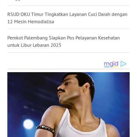
SULUT
RSUD OKU Timur Tingkatkan Layanan Cuci Darah dengan
WN
12 Mesin Hemodialisa
MALUKU
Pemkot Palembang Siapkan Pos Pelayanan Kesehatan
WN
untuk Libur Lebaran 2025
MALUT
WN
DAIRI
WN
DANAU
TOBA
WN
NIAS
WN