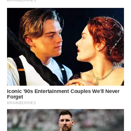
NET
WAHANA
SPORT
WAHANA
UMKM
WAHANA
SELEB
WAHANA
PERSONA
WAHANA
OTOMOTIF
WAHANA