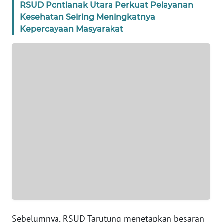
RSUD Pontianak Utara Perkuat Pelayanan
Kesehatan Seiring Meningkatnya
WN
Kepercayaan Masyarakat
BANTEN
WN
NTT
WN
KEPRI
WN
PAPUA
WN
PAPUA
BARAT
Sebelumnya, RSUD Tarutung menetapkan besaran
WN