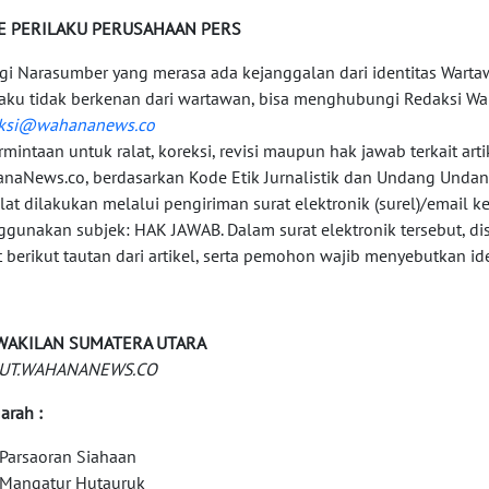
E PERILAKU PERUSAHAAN PERS
agi Narasumber yang merasa ada kejanggalan dari identitas Wart
laku tidak berkenan dari wartawan, bisa menghubungi Redaksi Wa
aksi@wahananews.co
ermintaan untuk ralat, koreksi, revisi maupun hak jawab terkait arti
naNews.co, berdasarkan Kode Etik Jurnalistik dan Undang Undan
alat dilakukan melalui pengiriman surat elektronik (surel)/email k
gunakan subjek: HAK JAWAB. Dalam surat elektronik tersebut, di
t berikut tautan dari artikel, serta pemohon wajib menyebutkan ide
WAKILAN SUMATERA UTARA
UT.WAHANANEWS.CO
arah :
Parsaoran Siahaan
Mangatur Hutauruk