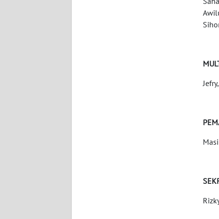
Saha
WN
Awil
BABEL
Siho
WN
SUMBAR
MUL
WN
Jefr
SUMSEL
WN
PEM
BENGKULU
Masi
WN
LAMPUNG
SEK
WN
Rizk
JATENG