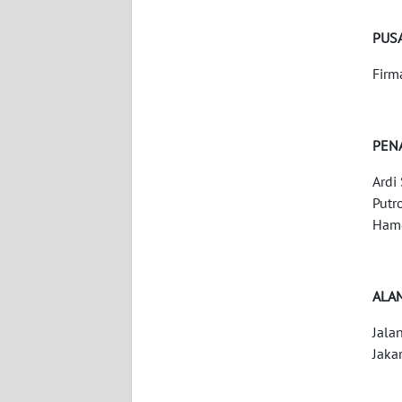
WN
NUSANTARA
PUSA
Firm
WN
JOGJA
PEN
WN
JATIM
Ardi
Putr
WN
Hamo
BALI
WN
ALA
KALBAR
Jala
WN
Jaka
KALTENG