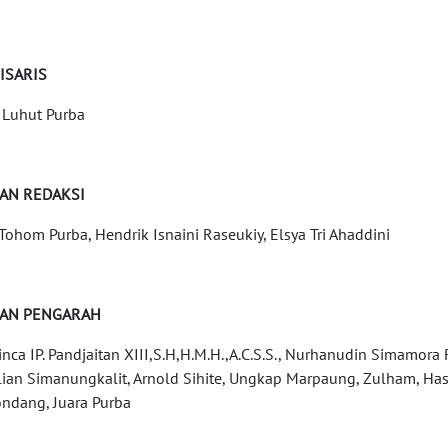
ISARIS
 Luhut Purba
AN REDAKSI
Tohom Purba, Hendrik Isnaini Raseukiy, Elsya Tri Ahaddini
AN PENGARAH
Hinca IP. Pandjaitan XIII,S.H,H.M.H.,A.C.S.S., Nurhanudin Simamo
lian Simanungkalit, Arnold Sihite, Ungkap Marpaung, Zulham, Has
ndang, Juara Purba