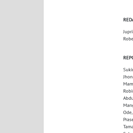
WN
SERAMBI
RED
WN
Jupr
JAMBI
Robe
WN
REP
SULTRA
Suki
WN
Jhon
NTB
Mamp
Robi
WN
Abdu
SULTENG
Mang
Ode,
WN
Pras
SULBAR
Tama