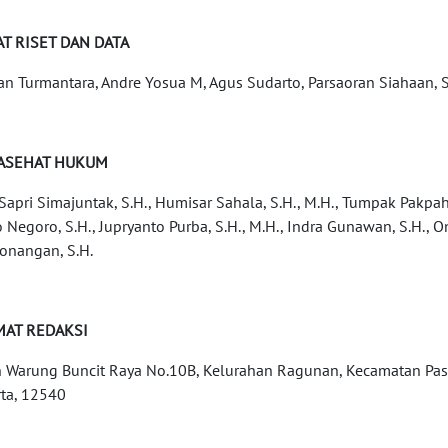
T RISET DAN DATA
an Turmantara, Andre Yosua M, Agus Sudarto, Parsaoran Siahaan,
ASEHAT HUKUM
 Sapri Simajuntak, S.H., Humisar Sahala, S.H., M.H., Tumpak Pakpaha
o Negoro, S.H., Jupryanto Purba, S.H., M.H., Indra Gunawan, S.H.,
nangan, S.H.
MAT REDAKSI
n Warung Buncit Raya No.10B, Kelurahan Ragunan, Kecamatan Pasa
rta, 12540