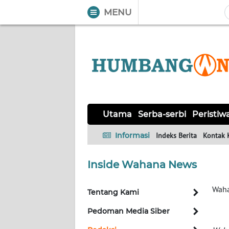
MENU
WAHANA
Tutup
TV
UTAMA
SERBA-
Utama
Serba-serbi
Peristiw
SERBI
Informasi
Indeks Berita
Kontak 
PERISTIWA
Inside Wahana News
TOKOH
Waha
Tentang Kami
OPINI
Pedoman Media Siber
Informasi