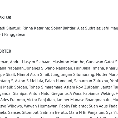
AKTUR
iadi Sianturi; Rinna Katarina; Sobar Bahtiar; Ajat Sudrajat; Jefri 
rt Panggabean
ORTER
rman, Abdul Hasyim Siahaan, Masinton Munthe, Gunawan Gatot Sun
aha Nababan, Johanes Silvano Nababan, Fikri Jaka Irmana, Khairul
e Sirait, Nimrot Acon Sirait, Jungjungan Situmorang, Hotler Ma
ntang S, Aston S Meliala, Paian Hamdani, Sabarman Zalukhu, Yo
l Malik Soloan, Tohap Simaremare, Aslam Roy, Zulbahri, Janter Turn
andar Sianipar, Anton Natu, Gregorius A Wara, Fabianus Weking, H
 Aries Pratomo, Victor Panjaitan, Janiper Manase Boangmanalu, M
etyo Wibowo, Wawan Hermawan, Febby Fabianto; Suan Agus Padan
ela, Sances Sitompul, Salman Berutu, Clara N Br Panjaitan, Syafi'i