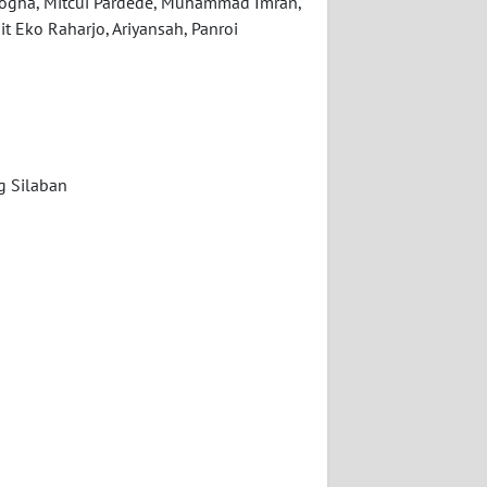
Kogha, Mitcui Pardede, Muhammad Imran,
t Eko Raharjo, Ariyansah, Panroi
g Silaban