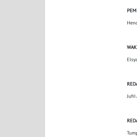
WN
BANTEN
PEM
Hend
WN
NTT
WAK
WN
KEPRI
Elsy
WN
PAPUA
RED
WN
Jufri
PAPUA
BARAT
RED
WN
RIAU
Tump