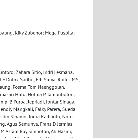
Marpaung, Kiky Zubehor; Mega Puspita;
toro, Zahara Sitio, Indri Lesmana,
 F Dolok Saribu, Edi Surya, Rafles MS,
rpaung, Posma Tom Naenggolan,
nimasari Hulu, Hotma P Tampubolon,
ip, B Purba, Jepriadi, Jontar Sinaga,
endly Mangkali, Falky Parera, Sueda
uslim Sinamo, Indra Radianto, Noto
g, Agus Semunya, Frans D Jermias
, M Aslam Roy Simbolon, Ali Hasmi,