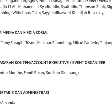
la Pangaribuan, Agnes Yohana Sinaga, Fransiskus Daniel Dhena 
udin M Ali, Muhammad Syarifuddin, Syafrudin, Thomson Sirait, Sigi
mbing; Wilhelmus Toka; Sayyidatiihawdhi Khadijah Raseukiy;
TIMEDIA DAN MEDIA SOSIAL
y, Tomy Saragih, Trisno, Makmur Sihombing, Mitcui Pardede, Tanjun
ASARAN KONTEN/ACCOUNT EXECUTIVE / EVENT ORGANIZER
nton Munthe, Fandi Elvan, Sutrisno Simorangkir
RETARIS DAN ADMINISTRASI
y Amanda