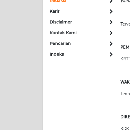
Wah
Redaksi
Karir
INDEKS
BERITA
Disclaimer
Terv
Kontak Kami
KONTAK
KAMI
Pencarian
PEM
Indeks
INFO
KRT 
IKLAN
TENTANG
WAK
KAMI
Tenn
PEDOMAN
MEDIA
SIBER
DIR
REDAKSI
RDR