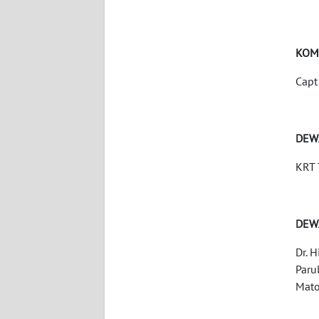
KARIR
KOM
DISCLAIMER
Capt
Wahana
News
Regional
DEW
KRT 
WN
SUMUT
WN
DEW
JAKARTA
Dr. 
Paru
WN
Mato
JABAR