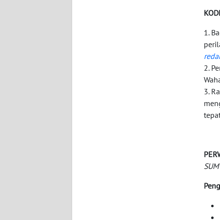
WN
KOD
KALTARA
1. B
WN
peri
KALSEL
red
2. P
WN
Waha
KALTIM
3. R
meng
tepa
WN
SULSEL
WN
PER
GORONTALO
SUM
Peng
WN
SULUT