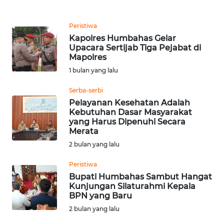
CIREBON
Peristiwa
WN
Kapolres Humbahas Gelar
INDRAMAYU
Upacara Sertijab Tiga Pejabat di
Mapolres
WN
1 bulan yang lalu
KUNINGAN
Serba-serbi
WN
Pelayanan Kesehatan Adalah
Kebutuhan Dasar Masyarakat
MAJALENGKA
yang Harus Dipenuhi Secara
Merata
WN
2 bulan yang lalu
SUBANG
Peristiwa
WN
Bupati Humbahas Sambut Hangat
Kunjungan Silaturahmi Kepala
SUKABUMI
BPN yang Baru
2 bulan yang lalu
WN
PURWAKARTA