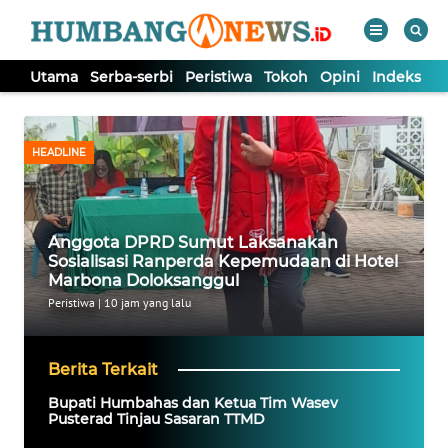
Utama
Serba-serbi
Peristiwa
Tokoh
Opini
Indeks
WAHANA
Tutup
TV
HEADLINE
UTAMA
Anggota DPRD Sumut Laksanakan
SERBA-
Sosialisasi Ranperda Kepemudaan di Hotel
SERBI
Marbona Doloksanggul
Peristiwa
|
10 jam yang lalu
PERISTIWA
Berita Terkait
TOKOH
Bupati Humbahas dan Ketua Tim Wasev
Pusterad Tinjau Sasaran TTMD
OPINI