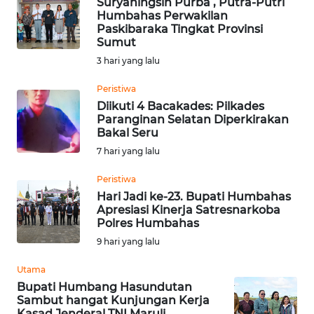
Suryaningsih Purba , Putra-Putri
RIAU
Humbahas Perwakilan
Paskibaraka Tingkat Provinsi
Sumut
WN
3 hari yang lalu
SERAMBI
Peristiwa
WN
Diikuti 4 Bacakades: Pilkades
JAMBI
Paranginan Selatan Diperkirakan
Bakal Seru
7 hari yang lalu
WN
SULTRA
Peristiwa
Hari Jadi ke-23. Bupati Humbahas
WN
Apresiasi Kinerja Satresnarkoba
NTB
Polres Humbahas
9 hari yang lalu
WN
Utama
SULTENG
Bupati Humbang Hasundutan
Sambut hangat Kunjungan Kerja
WN
Kasad Jenderal TNI Maruli