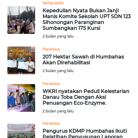
Serba-serbi
Kepedulian Nyata Bukan Janji
WN
Manis Komite Sekolah UPT SDN 123
Sihonongan Paranginan
PRIANGAN
Sumbangkan 175 Kursi
TIMUR
2 bulan yang lalu
WN
Peristiwa
SEMARANG
207 Hektar Sawah di Humbahas
Akan Direhabilitasi
WN
2 bulan yang lalu
SOLO
Peristiwa
WN
WKRI nyatakan Peduli Kelestarian
Danau Toba Dengan Aksi
BOROBUDUR
Penuangan Eco-Enzyme.
2 bulan yang lalu
WN
MADURA
Peristiwa
Pengurus KDMP Humbahas Ikuti
WN
Pelatihan Penyusunan Laporan