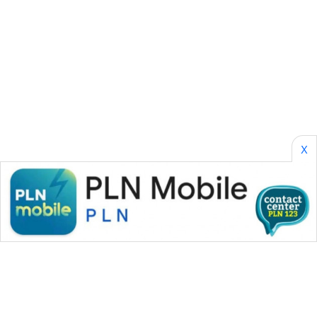
CILEUNGSI
NEWS
BERKAT
NEWS
BERAMPU
X
NEWS
ANUGERAH
NEWS
AKHLAK
ID
PERAPKI
NEWS