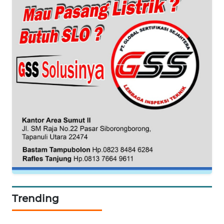
BORNEO
Wahana
Media
Group
WAHANA
NEWS
WAHANA
TANI
WAHANA
ADVOKAT
WAHANA
INFRASTRUKTUR
Trending
WAHANA