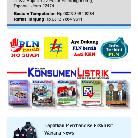
REDAKSI
KARIR
DISCLAIMER
Wahana
News
Regional
WN
SUMUT
WN
JAKARTA
Dapatkan Merchandise Eksklusif
WN
Wahana News