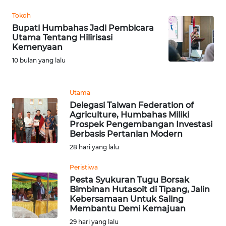
WN
BEKASI
Tokoh
Bupati Humbahas Jadi Pembicara
Utama Tentang Hilirisasi
WN
Kemenyaan
BOGOR
10 bulan yang lalu
WN
DEPOK
Utama
Delegasi Taiwan Federation of
WN
Agriculture, Humbahas Miliki
TAPANULI
Prospek Pengembangan Investasi
UTARA
Berbasis Pertanian Modern
28 hari yang lalu
WN
Peristiwa
SAMOSIR
Pesta Syukuran Tugu Borsak
Bimbinan Hutasoit di Tipang, Jalin
WN
Kebersamaan Untuk Saling
PADANG
Membantu Demi Kemajuan
LAWAS
29 hari yang lalu