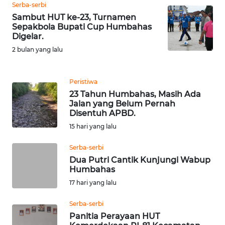
SULUT
Serba-serbi
Sambut HUT ke-23, Turnamen
Sepakbola Bupati Cup Humbahas
WN
Digelar.
MALUKU
2 bulan yang lalu
WN
MALUT
Peristiwa
23 Tahun Humbahas, Masih Ada
WN
Jalan yang Belum Pernah
DAIRI
Disentuh APBD.
15 hari yang lalu
WN
Serba-serbi
DANAU
Dua Putri Cantik Kunjungi Wabup
TOBA
Humbahas
17 hari yang lalu
WN
NIAS
Serba-serbi
Panitia Perayaan HUT
WN