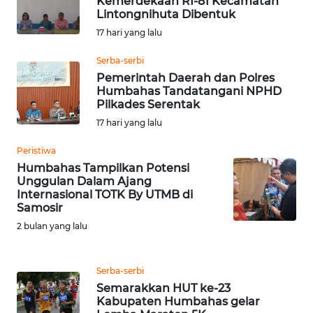
Kemerdekaan RI-81 Kecamatan
LANGKAT
Lintongnihuta Dibentuk
17 hari yang lalu
WN
Serba-serbi
TAPANULI
Pemerintah Daerah dan Polres
SELATAN
Humbahas Tandatangani NPHD
Pilkades Serentak
WN
17 hari yang lalu
TANJUNG
LESUNG
Peristiwa
Humbahas Tampilkan Potensi
Unggulan Dalam Ajang
WN
Internasional TOTK By UTMB di
KARO
Samosir
2 bulan yang lalu
WN
SIMALUNGUN
Serba-serbi
WN
Semarakkan HUT ke-23
Kabupaten Humbahas gelar
LABUHANBATU