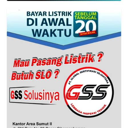
Informasi
INDEKS
BERITA
KONTAK
KAMI
INFO
IKLAN
TENTANG
KAMI
PEDOMAN
MEDIA
SIBER