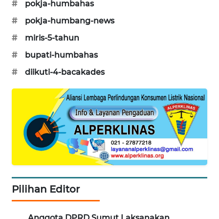
#
pokja-humbahas
KONSUMEN
#
pokja-humbang-news
WAHANA
#
miris-5-tahun
LISTRIK
#
bupati-humbahas
WAHANA
#
diikuti-4-bacakades
TRAVEL
WAHANA
TV
WAHANANEWS
ID
WAHANANEWS
Pilihan Editor
CO ID
WAHANANEWS
Anggota DPRD Sumut Laksanakan