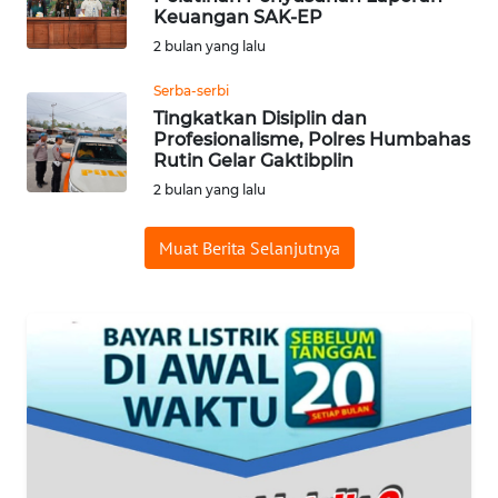
Keuangan SAK-EP
SURABAYA
2 bulan yang lalu
WN
Serba-serbi
NATUNA
Tingkatkan Disiplin dan
Profesionalisme, Polres Humbahas
WN
Rutin Gelar Gaktibplin
BINTAN
2 bulan yang lalu
WN
Muat Berita Selanjutnya
MANDALIKA
WN
LIKUPANG
WN
LABUANBAJO
WN