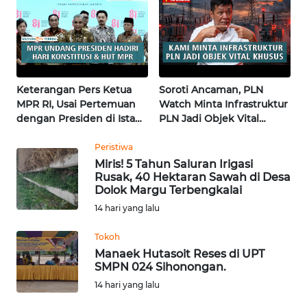
KALTENG
WN
KALTARA
Keterangan Pers Ketua
Soroti Ancaman, PLN
WN
MPR RI, Usai Pertemuan
Watch Minta Infrastruktur
KALSEL
dengan Presiden di Istana
PLN Jadi Objek Vital
| Wahana Terkini
Khusus | Alperklinas
WN
Research
Peristiwa
KALTIM
Miris! 5 Tahun Saluran Irigasi
Rusak, 40 Hektaran Sawah di Desa
Dolok Margu Terbengkalai
WN
SULSEL
14 hari yang lalu
Tokoh
WN
Manaek Hutasoit Reses di UPT
GORONTALO
SMPN 024 Sihonongan.
14 hari yang lalu
WN