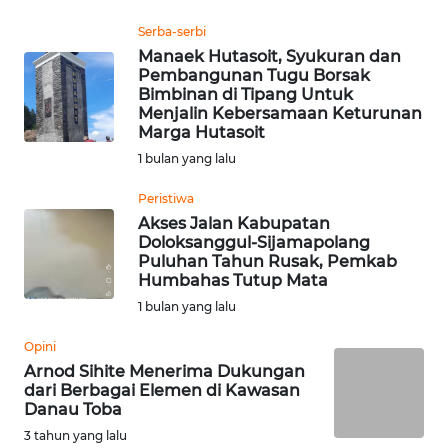
Serba-serbi
WN
Manaek Hutasoit, Syukuran dan
SUMEDANG
Pembangunan Tugu Borsak
Bimbinan di Tipang Untuk
WN
Menjalin Kebersamaan Keturunan
Marga Hutasoit
CIANJUR
1 bulan yang lalu
WN
Peristiwa
KEPULAUAN
Akses Jalan Kabupatan
SERIBU
Doloksanggul-Sijamapolang
Puluhan Tahun Rusak, Pemkab
Humbahas Tutup Mata
WN
TANGERANG
1 bulan yang lalu
Opini
WN
Arnod Sihite Menerima Dukungan
BINJAI
dari Berbagai Elemen di Kawasan
Danau Toba
WN
3 tahun yang lalu