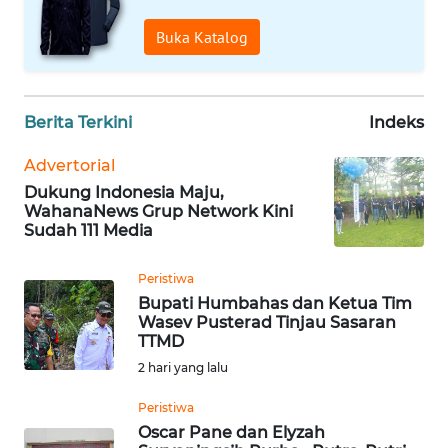
JABAR
Buka Katalog
WN
BANTEN
Berita Terkini
Indeks
WN
NTT
Advertorial
Dukung Indonesia Maju,
WN
WahanaNews Grup Network Kini
KEPRI
Sudah 111 Media
WN
Peristiwa
PAPUA
Bupati Humbahas dan Ketua Tim
Wasev Pusterad Tinjau Sasaran
TTMD
WN
2 hari yang lalu
PAPUA
BARAT
Peristiwa
Oscar Pane dan Elyzah
WN