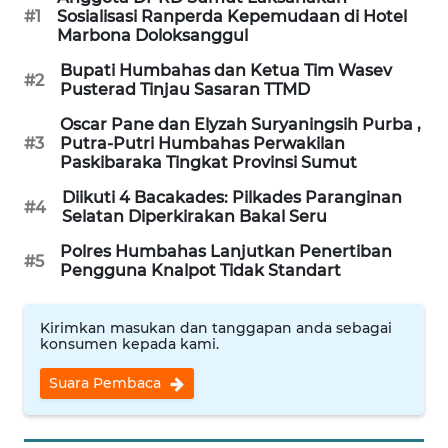
NET
#1
Sosialisasi Ranperda Kepemudaan di Hotel
Marbona Doloksanggul
WAHANA
Bupati Humbahas dan Ketua Tim Wasev
#2
SPORT
Pusterad Tinjau Sasaran TTMD
Oscar Pane dan Elyzah Suryaningsih Purba ,
WAHANA
#3
Putra-Putri Humbahas Perwakilan
UMKM
Paskibaraka Tingkat Provinsi Sumut
Diikuti 4 Bacakades: Pilkades Paranginan
#4
WAHANA
Selatan Diperkirakan Bakal Seru
SELEB
Polres Humbahas Lanjutkan Penertiban
#5
Pengguna Knalpot Tidak Standart
WAHANA
PERSONA
Kirimkan masukan dan tanggapan anda sebagai
konsumen kepada kami.
WAHANA
OTOMOTIF
Suara Pembaca
WAHANA