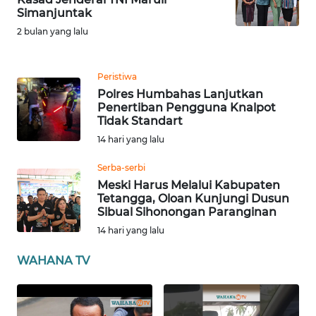
SULBAR
Simanjuntak
2 bulan yang lalu
WN
BABEL
Peristiwa
Polres Humbahas Lanjutkan
WN
Penertiban Pengguna Knalpot
SUMBAR
Tidak Standart
14 hari yang lalu
WN
SUMSEL
Serba-serbi
Meski Harus Melalui Kabupaten
Tetangga, Oloan Kunjungi Dusun
WN
Sibual Sihonongan Paranginan
BENGKULU
14 hari yang lalu
WN
WAHANA TV
LAMPUNG
WN