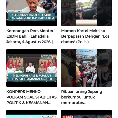
JATENG
WN
NUSANTARA
Keterangan Pers Menteri
Momen Kartel Meksiko
WN
ESDM Bahlil Lahadalia,
Berpapasan Dengan "Los
JOGJA
Jakarta, 4 Agustus 2026 |
chotas" (Polisi)
Wahana Terkini
WN
JATIM
WN
BALI
KONPERS MENKO
Ribuan orang Jepang
WN
POLKAM SOAL STABILITAS
berkumpul untuk
KALBAR
POLITIK & KEAMANAN
memprotes
NASIONAL | Wahana
pembangunan masjid
Terkini
pertama di Fujisawa
WN