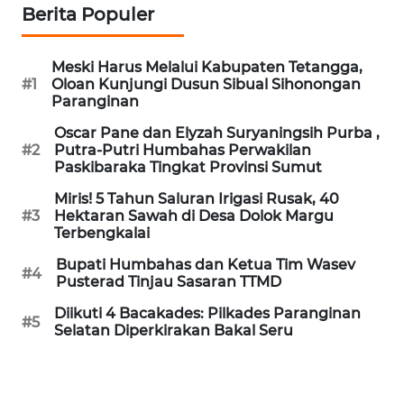
HEALTH
Berita Populer
WAHANA
Meski Harus Melalui Kabupaten Tetangga,
DESA
#1
Oloan Kunjungi Dusun Sibual Sihonongan
WISATA
Paranginan
Oscar Pane dan Elyzah Suryaningsih Purba ,
LAPAK
#2
Putra-Putri Humbahas Perwakilan
WAHANA
Paskibaraka Tingkat Provinsi Sumut
Miris! 5 Tahun Saluran Irigasi Rusak, 40
Wahana
#3
Hektaran Sawah di Desa Dolok Margu
Network
Terbengkalai
Bupati Humbahas dan Ketua Tim Wasev
KONSUMEN
#4
Pusterad Tinjau Sasaran TTMD
LISTRIK
Diikuti 4 Bacakades: Pilkades Paranginan
#5
Selatan Diperkirakan Bakal Seru
MASYARAKAT
KELISTRIKAN
WALINKI