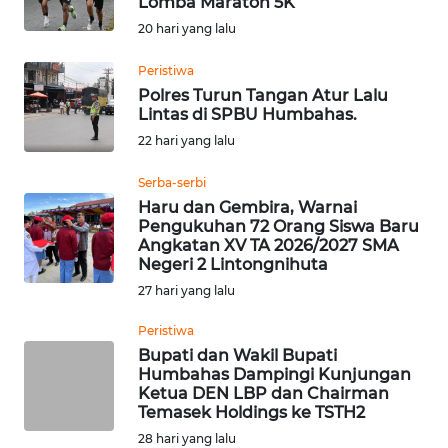
Lomba Maraton 5K
20 hari yang lalu
WN
TAPANULI
Peristiwa
TENGAH
Polres Turun Tangan Atur Lalu
Lintas di SPBU Humbahas.
WN DELI
22 hari yang lalu
SERDANG
Serba-serbi
WN
Haru dan Gembira, Warnai
Pengukuhan 72 Orang Siswa Baru
TEBING
Angkatan XV TA 2026/2027 SMA
TINGGI
Negeri 2 Lintongnihuta
27 hari yang lalu
WN
PAKPAK
Peristiwa
Bupati dan Wakil Bupati
Humbahas Dampingi Kunjungan
WN
Ketua DEN LBP dan Chairman
KARAWANG
Temasek Holdings ke TSTH2
28 hari yang lalu