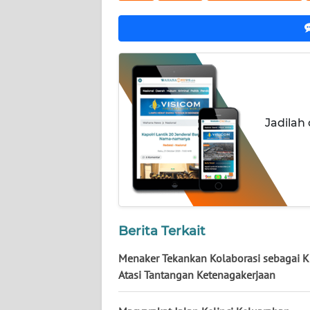
WN
KALTARA
WN
KALSEL
WN
Jadilah
KALTIM
WN
SULSEL
WN
GORONTALO
Berita Terkait
Menaker Tekankan Kolaborasi sebagai K
WN
Atasi Tantangan Ketenagakerjaan
SULUT