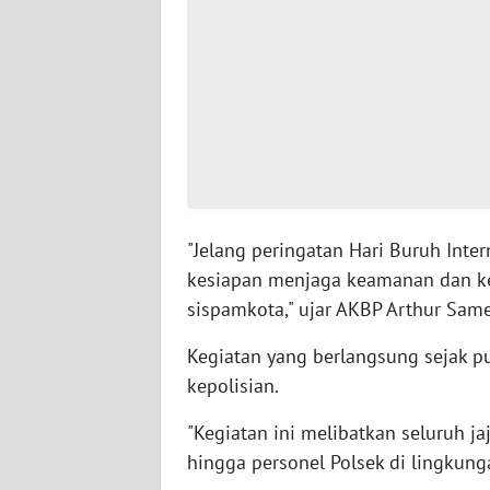
WN
SERAMBI
WN
JAMBI
WN
SULTRA
"Jelang peringatan Hari Buruh Inte
WN
kesiapan menjaga keamanan dan ke
NTB
sispamkota," ujar AKBP Arthur Same
WN
Kegiatan yang berlangsung sejak pu
SULTENG
kepolisian.
"Kegiatan ini melibatkan seluruh jaj
WN
SULBAR
hingga personel Polsek di lingkun