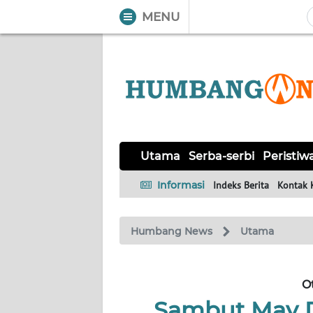
MENU
WAHANA
Tutup
TV
UTAMA
SERBA-
Utama
Serba-serbi
Peristiw
SERBI
Informasi
Indeks Berita
Kontak 
PERISTIWA
Humbang News
Utama
TOKOH
OPINI
O
Sambut May D
Informasi