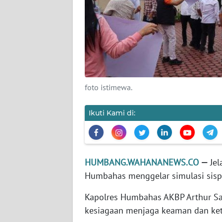
KARIR
DISCLAIMER
Wahana
News
foto istimewa.
Regional
Ikuti Kami di:
WN
SUMUT
WN
HUMBANG.WAHANANEWS.CO
—
Je
JAKARTA
Humbahas menggelar simulasi sis
WN
Kapolres Humbahas AKBP Arthur Sa
JABAR
kesiagaan menjaga keaman dan ket