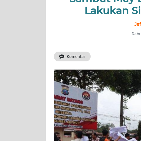
Lakukan S
INDEKS
BERITA
Je
Rabu
KONTAK
KAMI
Komentar
INFO
IKLAN
TENTANG
KAMI
PEDOMAN
MEDIA
SIBER
REDAKSI