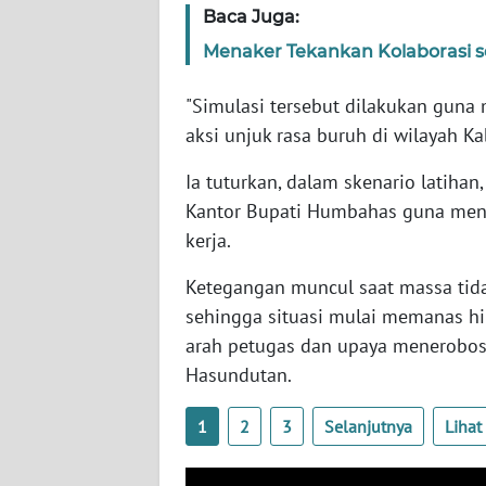
Baca Juga:
WN
BABEL
Menaker Tekankan Kolaborasi s
"Simulasi tersebut dilakukan guna
WN
SUMBAR
aksi unjuk rasa buruh di wilayah K
Ia tuturkan, dalam skenario latiha
WN
SUMSEL
Kantor Bupati Humbahas guna menya
kerja.
WN
Ketegangan muncul saat massa tid
BENGKULU
sehingga situasi mulai memanas hin
arah petugas dan upaya menerobo
WN
LAMPUNG
Hasundutan.
WN
1
2
3
Selanjutnya
Liha
JATENG