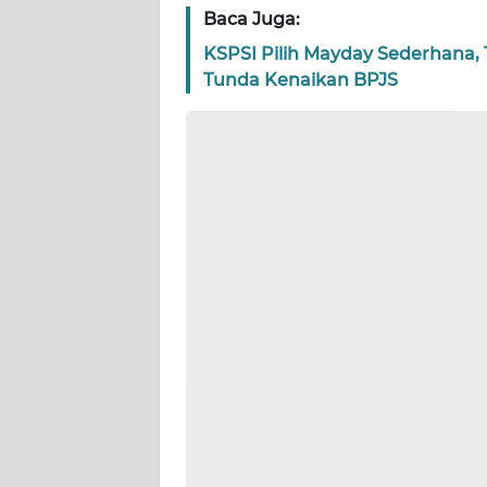
WN
Baca Juga:
BANTEN
KSPSI Pilih Mayday Sederhana,
Tunda Kenaikan BPJS
WN
NTT
WN
KEPRI
WN
PAPUA
WN
PAPUA
BARAT
WN
RIAU