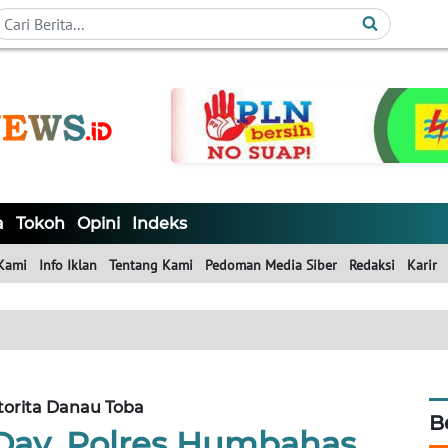
a
Tokoh
Opini
Indeks
Kami
Info Iklan
Tentang Kami
Pedoman Media Siber
Redaksi
Karir
torita Danau Toba
B
ay, Polres Humbahas