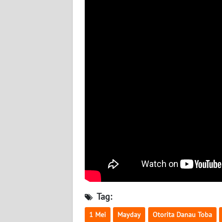
WN
NUSANTARA
WN
JOGJA
WN
JATIM
WN
BALI
WN
KALBAR
WN
Tag:
KALTENG
1 Mei
Mayday
Otorita Danau Toba