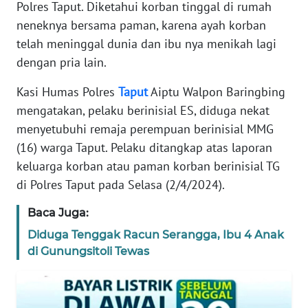
Polres Taput. Diketahui korban tinggal di rumah
REDAKSI
neneknya bersama paman, karena ayah korban
telah meninggal dunia dan ibu nya menikah lagi
KARIR
dengan pria lain.
Kasi Humas Polres
Taput
Aiptu Walpon Baringbing
DISCLAIMER
mengatakan, pelaku berinisial ES, diduga nekat
menyetubuhi remaja perempuan berinisial MMG
Wahana
News
(16) warga Taput. Pelaku ditangkap atas laporan
Regional
keluarga korban atau paman korban berinisial TG
di Polres Taput pada Selasa (2/4/2024).
WN
SUMUT
Baca Juga:
Diduga Tenggak Racun Serangga, Ibu 4 Anak
WN
di Gunungsitoli Tewas
JAKARTA
WN
JABAR