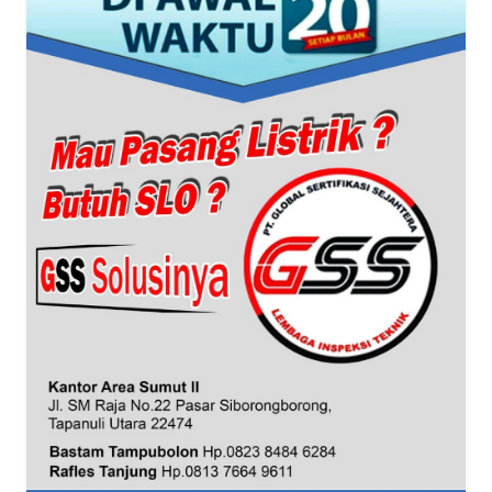
WN
BANTEN
WN
NTT
WN
KEPRI
WN
PAPUA
WN
PAPUA
BARAT
WN