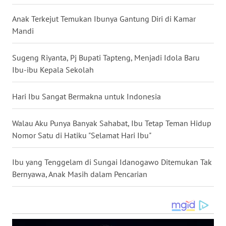
SULUT
Anak Terkejut Temukan Ibunya Gantung Diri di Kamar
WN
Mandi
MALUKU
Sugeng Riyanta, Pj Bupati Tapteng, Menjadi Idola Baru
WN
Ibu-ibu Kepala Sekolah
MALUT
Hari Ibu Sangat Bermakna untuk Indonesia
WN
DAIRI
Walau Aku Punya Banyak Sahabat, Ibu Tetap Teman Hidup
Nomor Satu di Hatiku "Selamat Hari Ibu"
WN
DANAU
TOBA
Ibu yang Tenggelam di Sungai Idanogawo Ditemukan Tak
Bernyawa, Anak Masih dalam Pencarian
WN
NIAS
WN