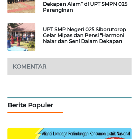
Dekapan Alam” di UPT SMPN 025
ID
Paranginan
MAWAKA
ID
UPT SMP Negeri 025 Siborutorop
Gelar Mipas dan Pensi "Harmoni
Nalar dan Seni Dalam Dekapan
MARTABAT
NET
KOMENTAR
PLN
WATCH
MKLI
Berita Populer
LPKKI
LKKI