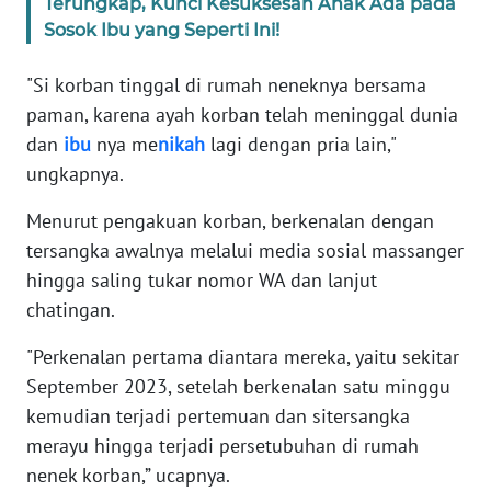
Terungkap, Kunci Kesuksesan Anak Ada pada
SULBAR
Sosok Ibu yang Seperti Ini!
WN
"Si korban tinggal di rumah neneknya bersama
BABEL
paman, karena ayah korban telah meninggal dunia
dan
ibu
nya me
nikah
lagi dengan pria lain,"
WN
ungkapnya.
SUMBAR
Menurut pengakuan korban, berkenalan dengan
WN
tersangka awalnya melalui media sosial massanger
SUMSEL
hingga saling tukar nomor WA dan lanjut
chatingan.
WN
BENGKULU
"Perkenalan pertama diantara mereka, yaitu sekitar
September 2023, setelah berkenalan satu minggu
WN
kemudian terjadi pertemuan dan sitersangka
LAMPUNG
merayu hingga terjadi persetubuhan di rumah
nenek korban,” ucapnya.
WN