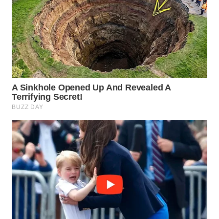
CIREBON
WN
INDRAMAYU
WN
KUNINGAN
WN
MAJALENGKA
WN
SUBANG
WN
SUKABUMI
WN
PURWAKARTA