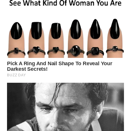
BORNEO
Wahana
Media
Group
WAHANA
NEWS
WAHANA
TANI
WAHANA
ADVOKAT
WAHANA
INFRASTRUKTUR
WAHANA