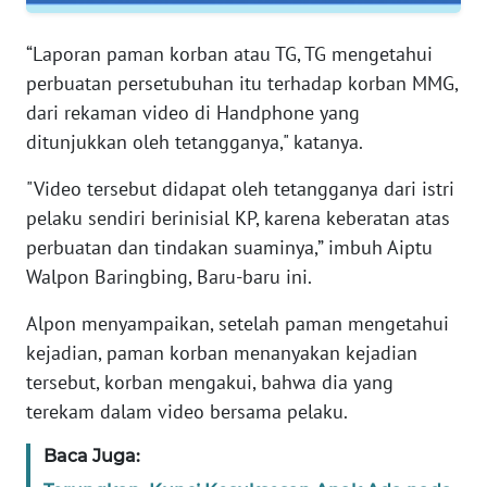
RIAU
“Laporan paman korban atau TG, TG mengetahui
WN
perbuatan persetubuhan itu terhadap korban MMG,
SERAMBI
dari rekaman video di Handphone yang
ditunjukkan oleh tetangganya," katanya.
WN
JAMBI
"Video tersebut didapat oleh tetangganya dari istri
pelaku sendiri berinisial KP, karena keberatan atas
WN
perbuatan dan tindakan suaminya,” imbuh Aiptu
SULTRA
Walpon Baringbing, Baru-baru ini.
WN
Alpon menyampaikan, setelah paman mengetahui
NTB
kejadian, paman korban menanyakan kejadian
tersebut, korban mengakui, bahwa dia yang
WN
terekam dalam video bersama pelaku.
SULTENG
Baca Juga:
WN