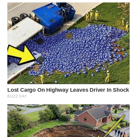
WN
SUMEDANG
WN
CIANJUR
WN
KEPULAUAN
SERIBU
WN
TANGERANG
WN
BINJAI
WN