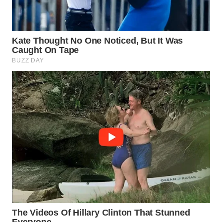
WN
PRIANGAN
TIMUR
WN
SEMARANG
WN
SOLO
WN
BOROBUDUR
WN
MADURA
WN