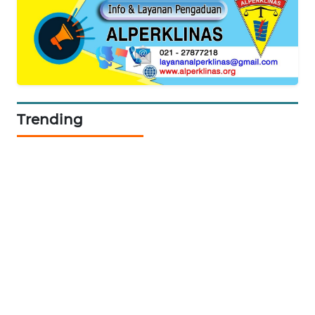
KOPEKLIN
PORTAL
KONSUMEN
FORWAMKI
Trending
ALPERKLINAS
FORJASIDA
TAMBANG
NEWS
SITUNGIR
NEWS
SIDIKALANG