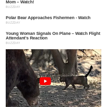
WN
TAPANULI
TENGAH
WN DELI
SERDANG
WN
TEBING
TINGGI
WN
PAKPAK
WN
KARAWANG
WN