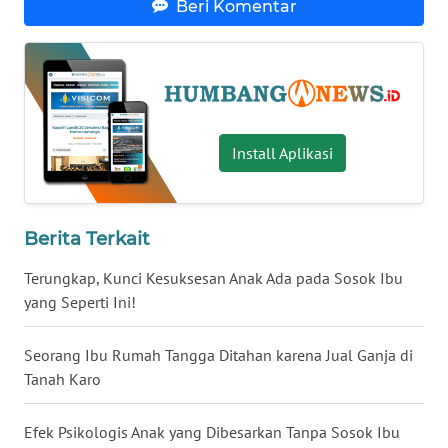
KALTENG
Beri Komentar
WN
KALTARA
WN
Install Aplikasi
KALSEL
WN
KALTIM
Berita Terkait
Terungkap, Kunci Kesuksesan Anak Ada pada Sosok Ibu
WN
SULSEL
yang Seperti Ini!
WN
Seorang Ibu Rumah Tangga Ditahan karena Jual Ganja di
GORONTALO
Tanah Karo
WN
Efek Psikologis Anak yang Dibesarkan Tanpa Sosok Ibu