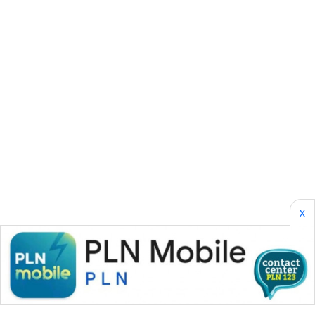
SONYA
ASA
NEWS
X