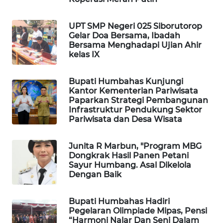
HEALTH
UPT SMP Negeri 025 Siborutorop
WAHANA
Gelar Doa Bersama, Ibadah
DESA
Bersama Menghadapi Ujian Ahir
WISATA
kelas IX
LAPAK
Bupati Humbahas Kunjungi
WAHANA
Kantor Kementerian Pariwisata
Paparkan Strategi Pembangunan
Infrastruktur Pendukung Sektor
Wahana
Pariwisata dan Desa Wisata
Network
Junita R Marbun, "Program MBG
KONSUMEN
Dongkrak Hasil Panen Petani
LISTRIK
Sayur Humbang. Asal Dikelola
Dengan Baik
MASYARAKAT
KELISTRIKAN
Bupati Humbahas Hadiri
Pegelaran Olimpiade Mipas, Pensi
“Harmoni Nalar Dan Seni Dalam
WALINKI