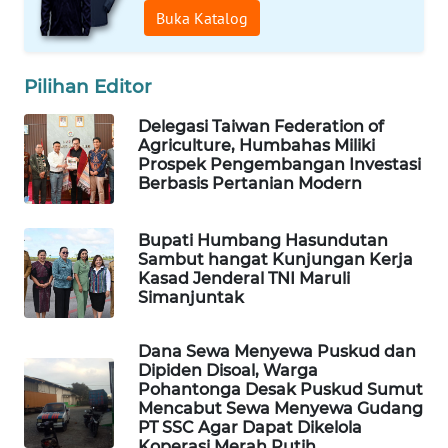
NET
Buka Katalog
WAHANA
SPORT
Pilihan Editor
Delegasi Taiwan Federation of
WAHANA
Agriculture, Humbahas Miliki
UMKM
Prospek Pengembangan Investasi
Berbasis Pertanian Modern
WAHANA
SELEB
Bupati Humbang Hasundutan
Sambut hangat Kunjungan Kerja
Kasad Jenderal TNI Maruli
WAHANA
Simanjuntak
PERSONA
Dana Sewa Menyewa Puskud dan
WAHANA
Dipiden Disoal, Warga
OTOMOTIF
Pohantonga Desak Puskud Sumut
Mencabut Sewa Menyewa Gudang
PT SSC Agar Dapat Dikelola
WAHANA
Koperasi Merah Putih