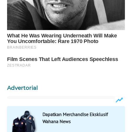
KONSUMEN
WAHANA
LISTRIK
WAHANA
TRAVEL
WAHANA
TV
WAHANANEWS
Advertorial
ID
WAHANANEWS
CO ID
Dapatkan Merchandise Eksklusif
Wahana News
WAHANANEWS