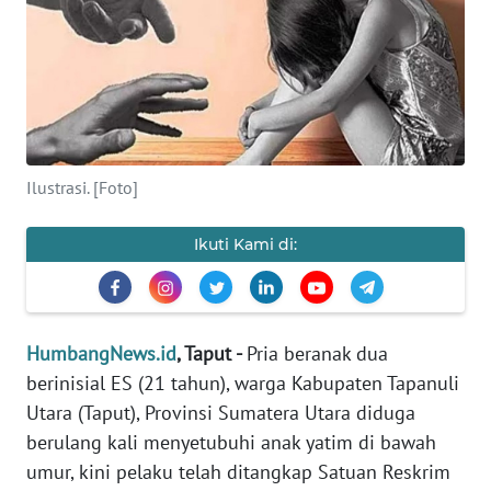
Informasi
INDEKS
BERITA
KONTAK
Ilustrasi. [Foto]
KAMI
Ikuti Kami di:
INFO
IKLAN
TENTANG
HumbangNews.id
, Taput -
Pria beranak dua
KAMI
berinisial ES (21 tahun), warga Kabupaten Tapanuli
Utara (Taput), Provinsi Sumatera Utara diduga
PEDOMAN
berulang kali menyetubuhi anak yatim di bawah
MEDIA
SIBER
umur, kini pelaku telah ditangkap Satuan Reskrim