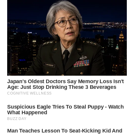
LANGKAT
WN
TAPANULI
SELATAN
WN
TANJUNG
LESUNG
WN
KARO
WN
SIMALUNGUN
WN
LABUHANBATU