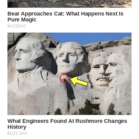
BEKASI
WN
BOGOR
WN
DEPOK
WN
TAPANULI
UTARA
WN
SAMOSIR
WN
PADANG
LAWAS