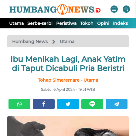
Utama
Serba-serbi
Peristiwa
Tokoh
Opini
Indeks
WAHANA
Tutup
TV
Humbang News
Utama
UTAMA
Ibu Menikah Lagi, Anak Yatim
di Taput Dicabuli Pria Beristri
SERBA-
Tohap Simaremare - Utama
SERBI
Sabtu, 6 April 2024 - 19:51 WIB
PERISTIWA
TOKOH
OPINI