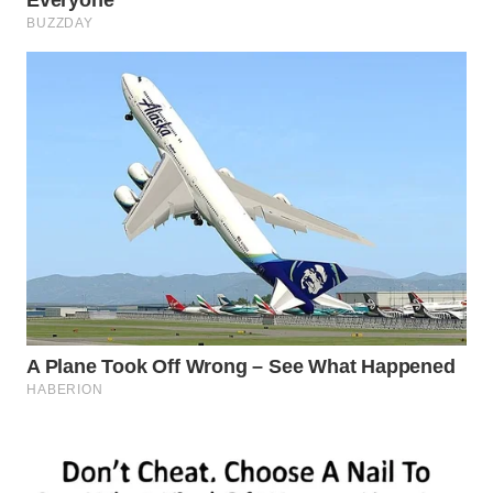
SURABAYA
WN
NATUNA
WN
BINTAN
WN
MANDALIKA
WN
LIKUPANG
WN
LABUANBAJO
WN