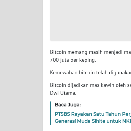
WN
SERAMBI
WN
JAMBI
WN
Bitcoin memang masih menjadi mata
SULTRA
700 juta per keping.
Kemewahan bitcoin telah digunak
WN
NTB
Bitcoin dijadikan mas kawin oleh 
Dwi Utama.
WN
SULTENG
Baca Juga:
PTSBS Rayakan Satu Tahun Per
WN
Generasi Muda Sihite untuk NK
SULBAR