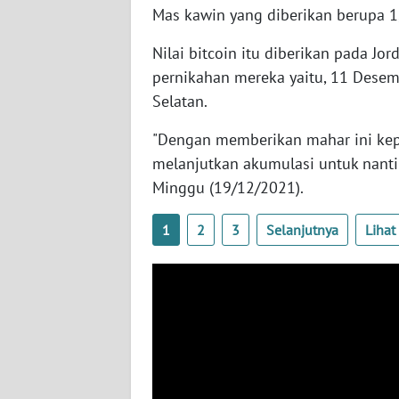
Mas kawin yang diberikan berupa 1,
WN
BABEL
Nilai bitcoin itu diberikan pada J
pernikahan mereka yaitu, 11 Desem
WN
Selatan.
SUMBAR
"Dengan memberikan mahar ini kepad
WN
melanjutkan akumulasi untuk nanti 
SUMSEL
Minggu (19/12/2021).
WN
1
2
3
Selanjutnya
Liha
BENGKULU
WN
LAMPUNG
WN
JATENG