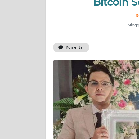
Bitcoin S
INDEKS
R
BERITA
Minggu
KONTAK
KAMI
Komentar
INFO
IKLAN
TENTANG
KAMI
PEDOMAN
MEDIA
SIBER
REDAKSI