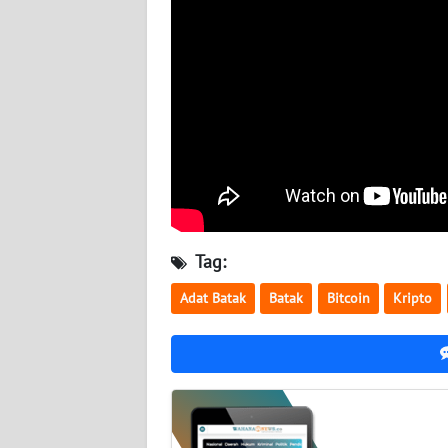
WN
NUSANTARA
WN
JOGJA
WN
JATIM
WN
Tag:
BALI
Adat Batak
Batak
Bitcoin
Kripto
WN
KALBAR
WN
KALTENG