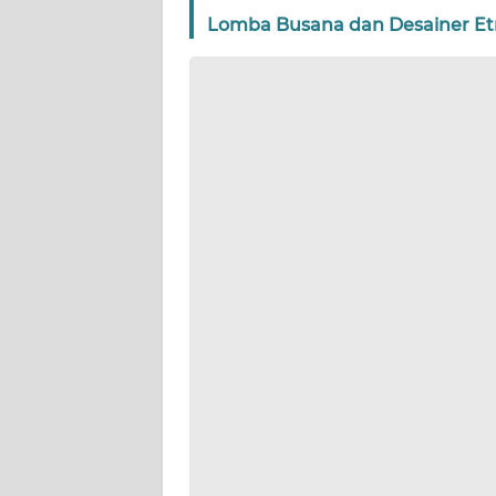
WN
Lomba Busana dan Desainer Etni
BANTEN
WN
NTT
WN
KEPRI
WN
PAPUA
WN
PAPUA
BARAT
WN
RIAU