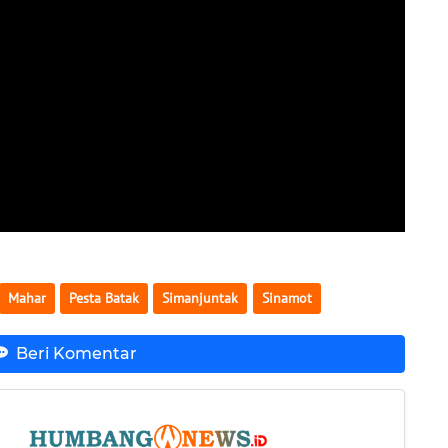
Mahar
Pesta Batak
Simanjuntak
Sinamot
Beri Komentar