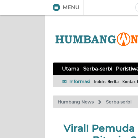
MENU
WAHANA
Tutup
TV
UTAMA
SERBA-
Utama
Serba-serbi
Peristiw
SERBI
Informasi
Indeks Berita
Kontak 
PERISTIWA
Humbang News
Serba-serbi
TOKOH
OPINI
Viral! Pemuda
Informasi