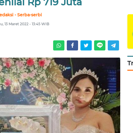
enilai Rp 719 Juta
edaksi - Serba-serbi
, 13 Maret 2022 - 13:45 WIB
T