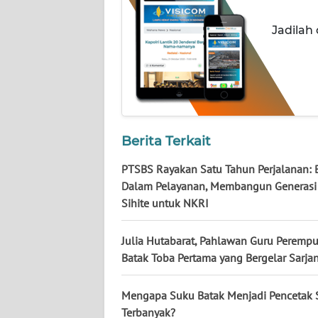
WN
KALTARA
Jadilah
WN
KALSEL
WN
KALTIM
Berita Terkait
WN
PTSBS Rayakan Satu Tahun Perjalanan: 
SULSEL
Dalam Pelayanan, Membangun Generas
Sihite untuk NKRI
WN
GORONTALO
Julia Hutabarat, Pahlawan Guru Peremp
Batak Toba Pertama yang Bergelar Sarja
WN
SULUT
Mengapa Suku Batak Menjadi Pencetak 
Terbanyak?