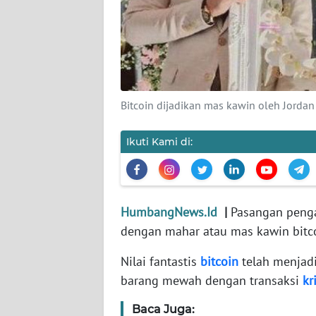
KARIR
DISCLAIMER
Wahana
Bitcoin dijadikan mas kawin oleh Jordan
News
Regional
Ikuti Kami di:
WN
SUMUT
HumbangNews.Id
|
Pasangan penga
WN
dengan mahar atau mas kawin bitcoi
JAKARTA
Nilai fantastis
bitcoin
telah menjadi
WN
barang mewah dengan transaksi
kr
JABAR
Baca Juga: