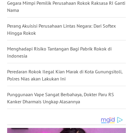
Gegara Mimpi Pemilik Perusahaan Rokok Raksasa RI Ganti
LANGKAT
Nama
WN
Perang Akuisisi Perusahaan Lintas Negara: Dari Softex
TAPANULI
Hingga Rokok
SELATAN
Menghadapi Risiko Tantangan Bagi Pabrik Rokok di
WN
TANJUNG
Indonesia
LESUNG
Peredaran Rokok Ilegal Kian Marak di Kota Gunungsitoli,
WN
Polres Nias akan Lakukan Ini
KARO
Punggunaan Vape Sangat Berbahaya, Dokter Paru RS
WN
Kanker Dharmais Ungkap Alasannya
SIMALUNGUN
WN
LABUHANBATU