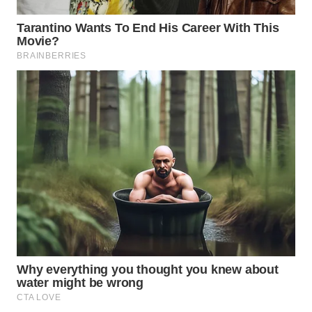
ID
MAWAKA
ID
MARTABAT
NET
PLN
WATCH
MKLI
LPKKI
LKKI