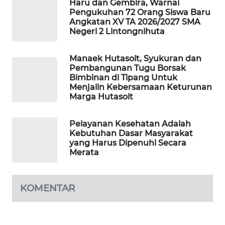
Haru dan Gembira, Warnai
Pengukuhan 72 Orang Siswa Baru
Angkatan XV TA 2026/2027 SMA
KARING
Negeri 2 Lintongnihuta
NEWS
Manaek Hutasoit, Syukuran dan
JURNAL
Pembangunan Tugu Borsak
MARITIM
Bimbinan di Tipang Untuk
Menjalin Kebersamaan Keturunan
Marga Hutasoit
HUMBANG
NEWS
Pelayanan Kesehatan Adalah
Kebutuhan Dasar Masyarakat
GARONGGANG
yang Harus Dipenuhi Secara
NEWS
Merata
FISUELRI
ID
KOMENTAR
ENERGI
NEWS