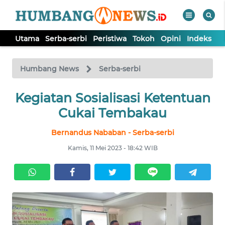
Utama
Serba-serbi
Peristiwa
Tokoh
Opini
Indeks
WAHANA
Tutup
TV
Humbang News
Serba-serbi
UTAMA
Kegiatan Sosialisasi Ketentuan
Cukai Tembakau
SERBA-
Bernandus Nababan - Serba-serbi
SERBI
Kamis, 11 Mei 2023 - 18:42 WIB
PERISTIWA
TOKOH
OPINI