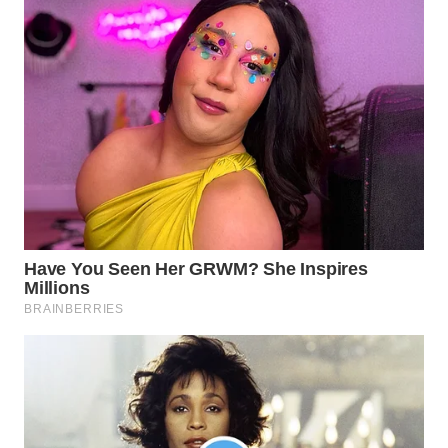
WN
TAPANULI
TENGAH
WN DELI
SERDANG
WN
TEBING
TINGGI
WN
PAKPAK
WN
KARAWANG
WN