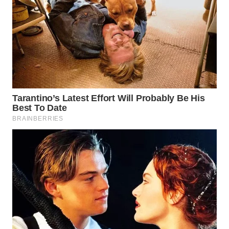
WN
PRIANGAN
TIMUR
WN
SEMARANG
WN
SOLO
WN
BOROBUDUR
WN
MADURA
WN