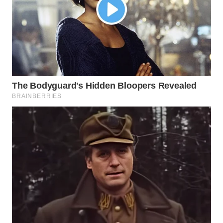
BEKASI
WN
BOGOR
WN
DEPOK
WN
TAPANULI
UTARA
WN
SAMOSIR
WN
PADANG
LAWAS