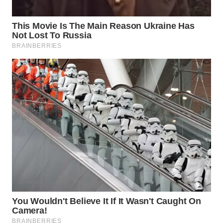
WN
SUMEDANG
WN
CIANJUR
WN
KEPULAUAN
SERIBU
WN
TANGERANG
WN
BINJAI
WN