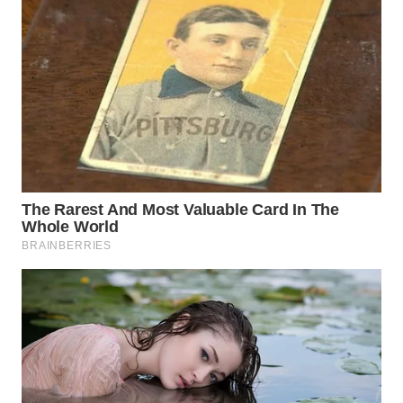
NET
WAHANA
SPORT
WAHANA
UMKM
WAHANA
SELEB
WAHANA
PERSONA
WAHANA
OTOMOTIF
WAHANA