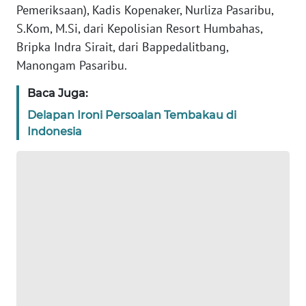
Pemeriksaan), Kadis Kopenaker, Nurliza Pasaribu,
S.Kom, M.Si, dari Kepolisian Resort Humbahas,
WN
Bripka Indra Sirait, dari Bappedalitbang,
BANTEN
Manongam Pasaribu.
WN
Baca Juga:
NTT
Delapan Ironi Persoalan Tembakau di
Indonesia
WN
KEPRI
WN
PAPUA
WN
PAPUA
BARAT
WN