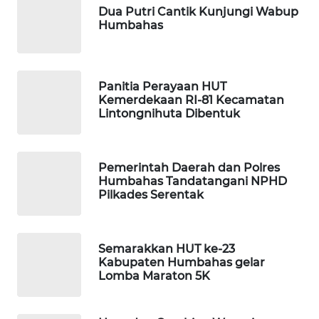
NEWS
Dua Putri Cantik Kunjungi Wabup
Humbahas
SIBARAGAS
NEWS
Panitia Perayaan HUT
METRO
Kemerdekaan RI-81 Kecamatan
SIANTAR
Lintongnihuta Dibentuk
NEWS
METRO
Pemerintah Daerah dan Polres
MEDAN
Humbahas Tandatangani NPHD
Pilkades Serentak
NEWS
METRO
JAKARTA
Semarakkan HUT ke-23
Kabupaten Humbahas gelar
NEWS
Lomba Maraton 5K
KRT
NEWS