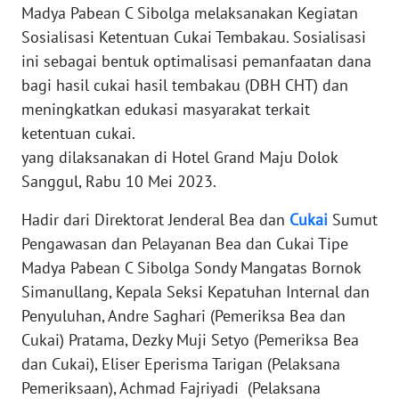
Madya Pabean C Sibolga melaksanakan Kegiatan
REDAKSI
Sosialisasi Ketentuan Cukai Tembakau. Sosialisasi
ini sebagai bentuk optimalisasi pemanfaatan dana
KARIR
bagi hasil cukai hasil tembakau (DBH CHT) dan
meningkatkan edukasi masyarakat terkait
DISCLAIMER
ketentuan cukai.
yang dilaksanakan di Hotel Grand Maju Dolok
Wahana
Sanggul, Rabu 10 Mei 2023.
News
Regional
Hadir dari Direktorat Jenderal Bea dan
Cukai
Sumut
Pengawasan dan Pelayanan Bea dan Cukai Tipe
WN
Madya Pabean C Sibolga Sondy Mangatas Bornok
SUMUT
Simanullang, Kepala Seksi Kepatuhan Internal dan
WN
Penyuluhan, Andre Saghari (Pemeriksa Bea dan
JAKARTA
Cukai) Pratama, Dezky Muji Setyo (Pemeriksa Bea
dan Cukai), Eliser Eperisma Tarigan (Pelaksana
WN
Pemeriksaan), Achmad Fajriyadi (Pelaksana
JABAR