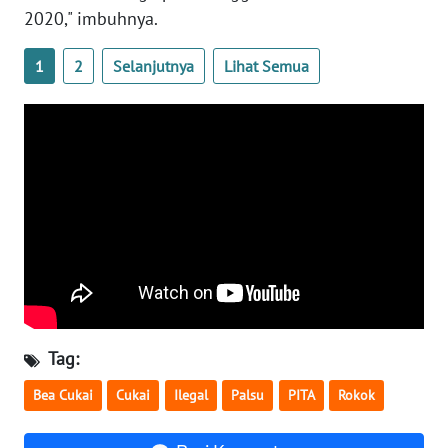
KALTENG
2020," imbuhnya.
WN
1
2
Selanjutnya
Lihat Semua
KALTARA
WN
KALSEL
WN
KALTIM
WN
SULSEL
WN
Tag:
GORONTALO
Bea Cukai
Cukai
Ilegal
Palsu
PITA
Rokok
WN