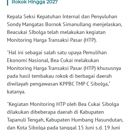
Rokok Hingga 2027
JATENG
Kepala Seksi Kepatuhan Internal dan Penyuluhan
WN
Sondy Mangatas Bornok Simanullang menjelaskan,
NUSANTARA
Beacukai SIbolga telah melakukan kegiatan
WN
Monitoring Harga Transaksi Pasar (HTP).
JOGJA
"Hal ini sebagai salah satu upaya Pemulihan
Ekonomi Nasional, Bea Cukai melakukan
WN
JATIM
Monitoring Harga Transaksi Pasar (HTP) khususnya
pada hasil tembakau rokok di berbagai daerah
WN
diwilayah pengawasan KPPBC TMP C Sibolga,"
BALI
katanya.
"Kegiatan Monitoring HTP oleh Bea Cukai Sibolga
WN
KALBAR
dilakukan dibeberapa daerah di Kabupaten
Tapanuli Tengah, Kabupaten Humbang Hasundutan,
WN
dan Kota Sibolga pada tanggal 15 Juni s.d. 19 Juni