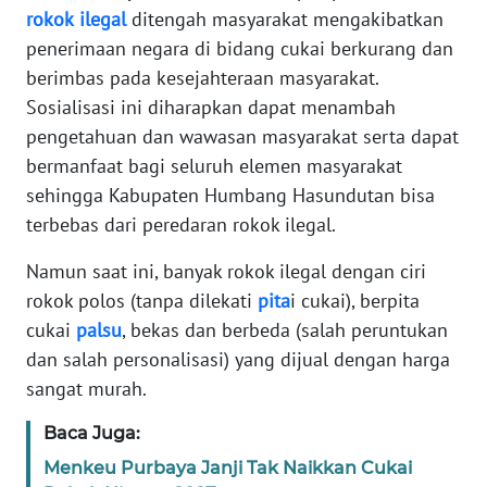
SULBAR
rokok
ilegal
ditengah masyarakat mengakibatkan
penerimaan negara di bidang cukai berkurang dan
WN
berimbas pada kesejahteraan masyarakat.
BABEL
Sosialisasi ini diharapkan dapat menambah
pengetahuan dan wawasan masyarakat serta dapat
WN
bermanfaat bagi seluruh elemen masyarakat
SUMBAR
sehingga Kabupaten Humbang Hasundutan bisa
terbebas dari peredaran rokok ilegal.
WN
SUMSEL
Namun saat ini, banyak rokok ilegal dengan ciri
rokok polos (tanpa dilekati
pita
i cukai), berpita
WN
cukai
palsu
, bekas dan berbeda (salah peruntukan
BENGKULU
dan salah personalisasi) yang dijual dengan harga
sangat murah.
WN
LAMPUNG
Baca Juga:
Menkeu Purbaya Janji Tak Naikkan Cukai
WN