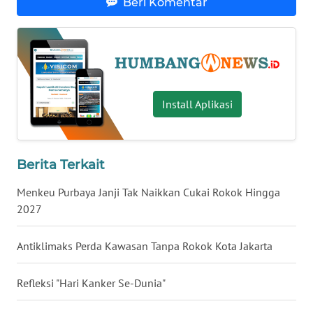
SULUT
Beri Komentar
WN
MALUKU
WN
MALUT
Install Aplikasi
WN
DAIRI
Berita Terkait
Menkeu Purbaya Janji Tak Naikkan Cukai Rokok Hingga
WN
DANAU
2027
TOBA
Antiklimaks Perda Kawasan Tanpa Rokok Kota Jakarta
WN
NIAS
Refleksi "Hari Kanker Se-Dunia"
WN