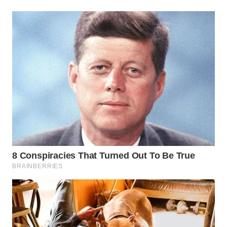
CIREBON
WN
INDRAMAYU
WN
KUNINGAN
WN
MAJALENGKA
WN
SUBANG
WN
SUKABUMI
WN
PURWAKARTA