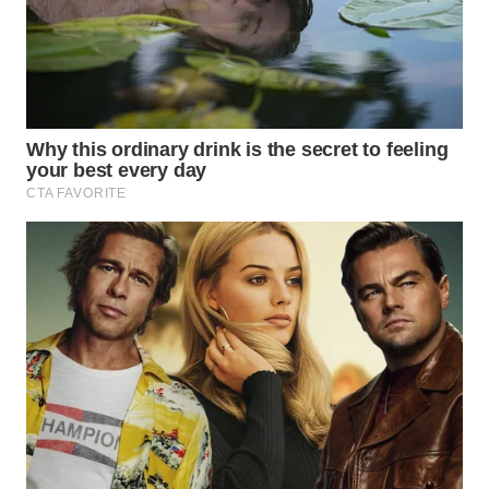
HEALTH
WAHANA
DESA
WISATA
LAPAK
WAHANA
Wahana
Network
KONSUMEN
LISTRIK
MASYARAKAT
KELISTRIKAN
WALINKI