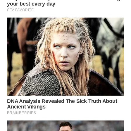
BORNEO
Wahana
Media
Group
WAHANA
NEWS
WAHANA
TANI
WAHANA
ADVOKAT
WAHANA
INFRASTRUKTUR
WAHANA