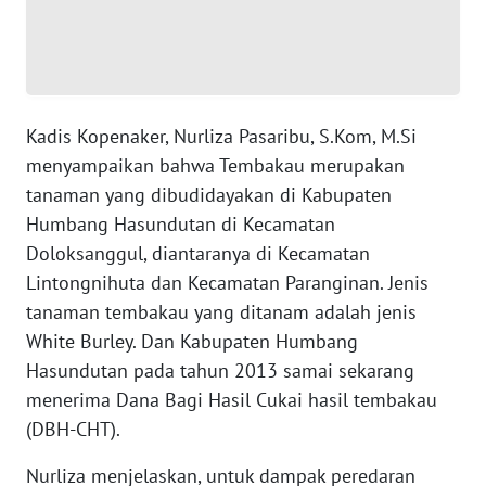
RIAU
WN
SERAMBI
Kadis Kopenaker, Nurliza Pasaribu, S.Kom, M.Si
WN
menyampaikan bahwa Tembakau merupakan
JAMBI
tanaman yang dibudidayakan di Kabupaten
Humbang Hasundutan di Kecamatan
WN
Doloksanggul, diantaranya di Kecamatan
SULTRA
Lintongnihuta dan Kecamatan Paranginan. Jenis
tanaman tembakau yang ditanam adalah jenis
WN
NTB
White Burley. Dan Kabupaten Humbang
Hasundutan pada tahun 2013 samai sekarang
WN
menerima Dana Bagi Hasil Cukai hasil tembakau
SULTENG
(DBH-CHT).
Nurliza menjelaskan, untuk dampak peredaran
WN