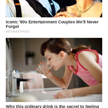
SURABAYA
WN
NATUNA
WN
BINTAN
WN
MANDALIKA
WN
LIKUPANG
WN
LABUANBAJO
WN