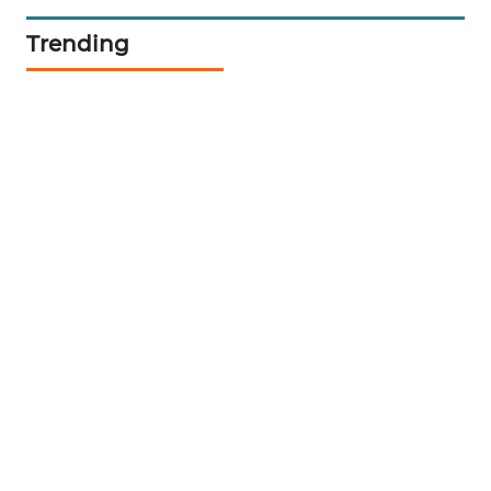
Trending
SONYA
ASA
NEWS