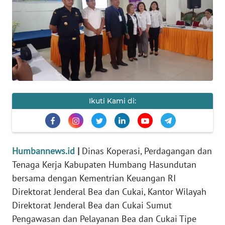
Informasi
INDEKS
BERITA
KONTAK
KAMI
Ikuti Kami di:
INFO
IKLAN
Humbannews.id
|
Dinas Koperasi, Perdagangan dan
TENTANG
Tenaga Kerja Kabupaten Humbang Hasundutan
KAMI
bersama dengan Kementrian Keuangan RI
Direktorat Jenderal Bea dan Cukai, Kantor Wilayah
PEDOMAN
MEDIA
Direktorat Jenderal Bea dan Cukai Sumut
SIBER
Pengawasan dan Pelayanan Bea dan Cukai Tipe