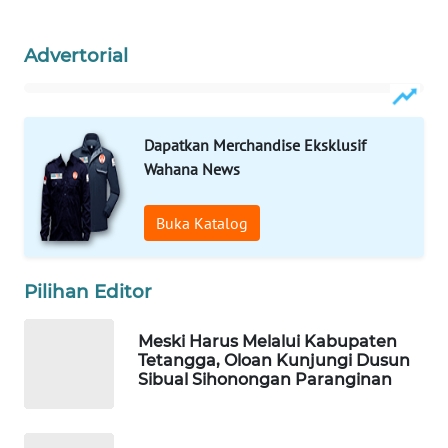
KOPEKLIN
Advertorial
PORTAL
KONSUMEN
FORWAMKI
Dapatkan Merchandise Eksklusif
Wahana News
ALPERKLINAS
Buka Katalog
FORJASIDA
TAMBANG
Pilihan Editor
NEWS
Meski Harus Melalui Kabupaten
Tetangga, Oloan Kunjungi Dusun
SITUNGIR
Sibual Sihonongan Paranginan
NEWS
SIDIKALANG