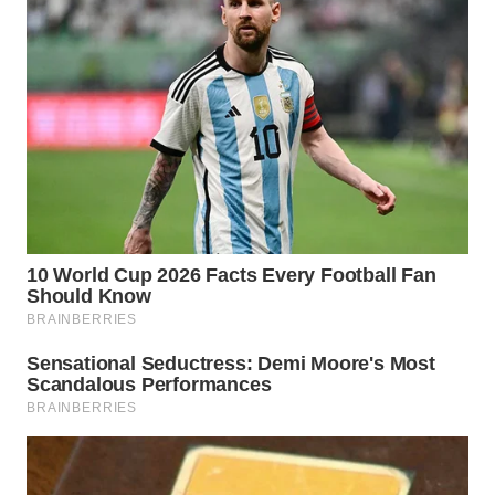
KONSUMEN
WAHANA
LISTRIK
WAHANA
TRAVEL
WAHANA
TV
WAHANANEWS
ID
WAHANANEWS
CO ID
WAHANANEWS