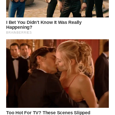
CIREBON
WN
INDRAMAYU
WN
KUNINGAN
WN
MAJALENGKA
WN
SUBANG
WN
SUKABUMI
WN
PURWAKARTA