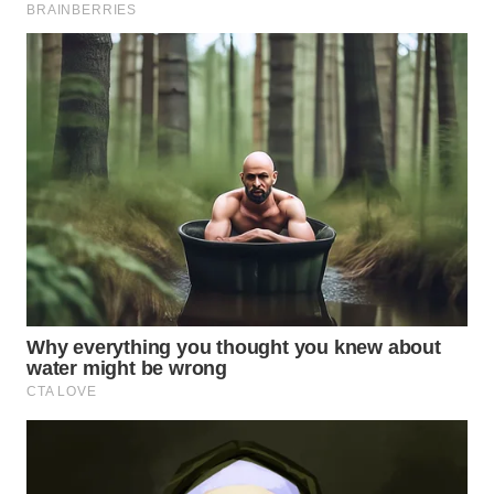
WN
TAPANULI
TENGAH
WN DELI
SERDANG
WN
TEBING
TINGGI
WN
PAKPAK
WN
KARAWANG
WN