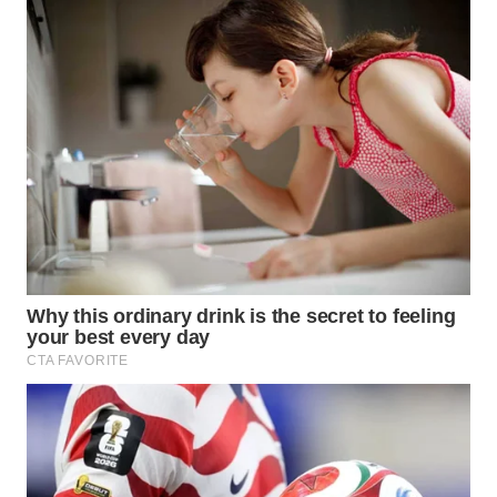
NET
WAHANA
SPORT
WAHANA
UMKM
WAHANA
SELEB
WAHANA
PERSONA
WAHANA
OTOMOTIF
WAHANA