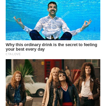
WN
SUMEDANG
WN
CIANJUR
WN
KEPULAUAN
SERIBU
WN
TANGERANG
WN
BINJAI
WN