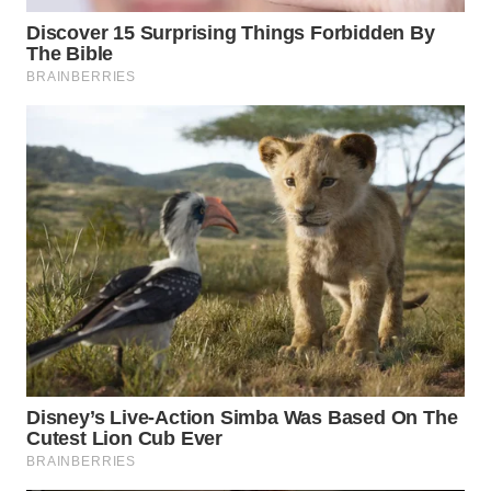
KONSUMEN
WAHANA
LISTRIK
WAHANA
TRAVEL
WAHANA
TV
WAHANANEWS
ID
WAHANANEWS
CO ID
WAHANANEWS