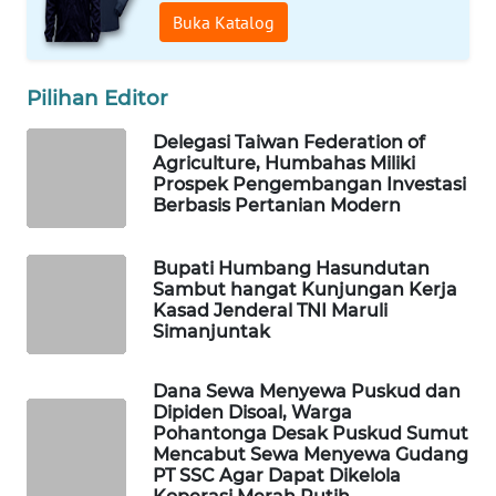
ID
Buka Katalog
MAWAKA
Pilihan Editor
ID
Delegasi Taiwan Federation of
MARTABAT
Agriculture, Humbahas Miliki
NET
Prospek Pengembangan Investasi
Berbasis Pertanian Modern
PLN
WATCH
Bupati Humbang Hasundutan
Sambut hangat Kunjungan Kerja
Kasad Jenderal TNI Maruli
MKLI
Simanjuntak
LPKKI
Dana Sewa Menyewa Puskud dan
Dipiden Disoal, Warga
Pohantonga Desak Puskud Sumut
LKKI
Mencabut Sewa Menyewa Gudang
PT SSC Agar Dapat Dikelola