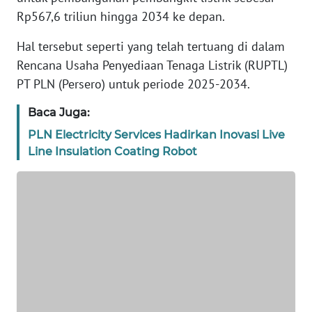
Rp567,6 triliun hingga 2034 ke depan.
REDAKSI
Hal tersebut seperti yang telah tertuang di dalam
KARIR
Rencana Usaha Penyediaan Tenaga Listrik (RUPTL)
PT PLN (Persero) untuk periode 2025-2034.
DISCLAIMER
Baca Juga:
Wahana
PLN Electricity Services Hadirkan Inovasi Live
News
Line Insulation Coating Robot
Regional
WN
SUMUT
WN
JAKARTA
WN
JABAR