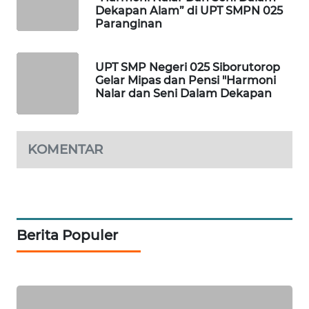
NEWS
Dekapan Alam” di UPT SMPN 025
Paranginan
SIBARAGAS
NEWS
UPT SMP Negeri 025 Siborutorop
Gelar Mipas dan Pensi "Harmoni
Nalar dan Seni Dalam Dekapan
METRO
SIANTAR
NEWS
KOMENTAR
METRO
MEDAN
NEWS
METRO
Berita Populer
JAKARTA
NEWS
KRT
NEWS