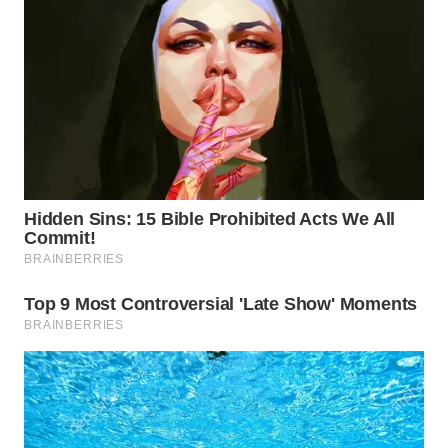
BEKASI
WN
BOGOR
WN
DEPOK
WN
TAPANULI
UTARA
WN
SAMOSIR
WN
PADANG
LAWAS