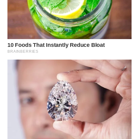
BORNEO
Wahana
Media
Group
WAHANA
NEWS
WAHANA
TANI
WAHANA
ADVOKAT
WAHANA
INFRASTRUKTUR
WAHANA