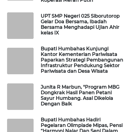
Koperasi Merah Putih
KOPEKLIN
UPT SMP Negeri 025 Siborutorop
PORTAL
Gelar Doa Bersama, Ibadah
KONSUMEN
Bersama Menghadapi Ujian Ahir
kelas IX
FORWAMKI
Bupati Humbahas Kunjungi
ALPERKLINAS
Kantor Kementerian Pariwisata
Paparkan Strategi Pembangunan
Infrastruktur Pendukung Sektor
FORJASIDA
Pariwisata dan Desa Wisata
TAMBANG
Junita R Marbun, "Program MBG
NEWS
Dongkrak Hasil Panen Petani
Sayur Humbang. Asal Dikelola
Dengan Baik
SITUNGIR
NEWS
Bupati Humbahas Hadiri
Pegelaran Olimpiade Mipas, Pensi
SIDIKALANG
“Harmoni Nalar Dan Seni Dalam