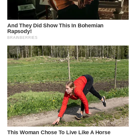
LANGKAT
WN
TAPANULI
SELATAN
WN
TANJUNG
LESUNG
WN
KARO
WN
SIMALUNGUN
WN
LABUHANBATU