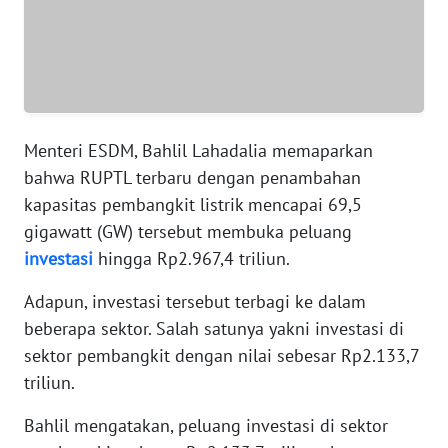
WN
BANTEN
WN
NTT
Menteri ESDM, Bahlil Lahadalia memaparkan
bahwa RUPTL terbaru dengan penambahan
WN
kapasitas pembangkit listrik mencapai 69,5
KEPRI
gigawatt (GW) tersebut membuka peluang
investasi
hingga Rp2.967,4 triliun.
WN
PAPUA
Adapun, investasi tersebut terbagi ke dalam
beberapa sektor. Salah satunya yakni investasi di
WN
sektor pembangkit dengan nilai sebesar Rp2.133,7
PAPUA
triliun.
BARAT
Bahlil mengatakan, peluang investasi di sektor
WN