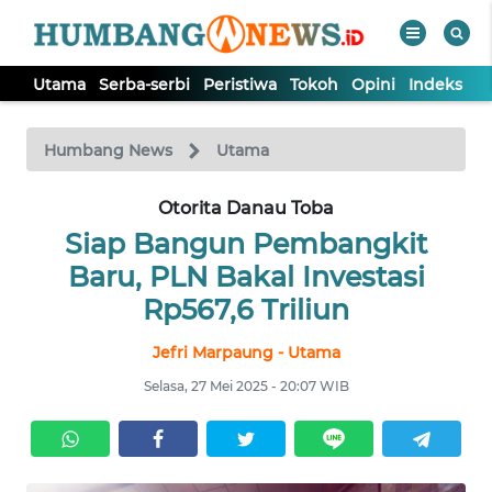
Utama
Serba-serbi
Peristiwa
Tokoh
Opini
Indeks
WAHANA
Tutup
TV
Humbang News
Utama
UTAMA
Otorita Danau Toba
Siap Bangun Pembangkit
SERBA-
Baru, PLN Bakal Investasi
SERBI
Rp567,6 Triliun
Jefri Marpaung - Utama
PERISTIWA
Selasa, 27 Mei 2025 - 20:07 WIB
TOKOH
OPINI