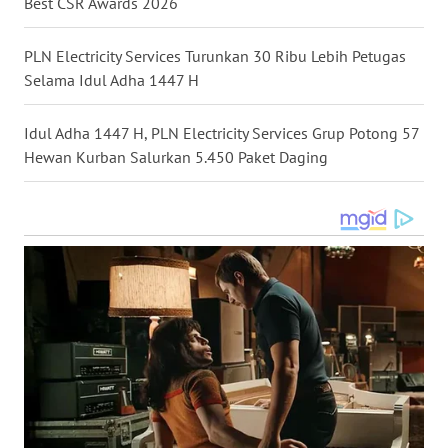
SULUT
Best CSR Awards 2026
WN
PLN Electricity Services Turunkan 30 Ribu Lebih Petugas
MALUKU
Selama Idul Adha 1447 H
WN
Idul Adha 1447 H, PLN Electricity Services Grup Potong 57
MALUT
Hewan Kurban Salurkan 5.450 Paket Daging
WN
DAIRI
WN
DANAU
TOBA
WN
NIAS
WN