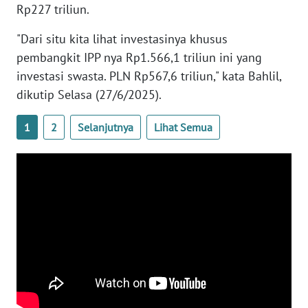
Rp227 triliun.
SULBAR
"Dari situ kita lihat investasinya khusus
WN
pembangkit IPP nya Rp1.566,1 triliun ini yang
BABEL
investasi swasta. PLN Rp567,6 triliun," kata Bahlil,
dikutip Selasa (27/6/2025).
WN
SUMBAR
1
2
Selanjutnya
Lihat Semua
WN
SUMSEL
WN
BENGKULU
WN
LAMPUNG
WN