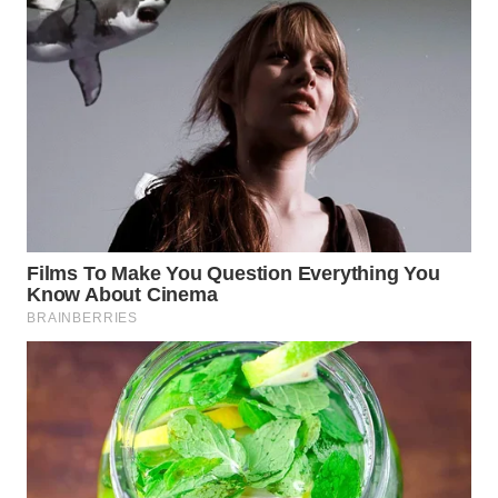
SURABAYA
WN
NATUNA
WN
BINTAN
WN
MANDALIKA
WN
LIKUPANG
WN
LABUANBAJO
WN