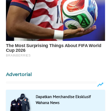
HEALTH
WAHANA
DESA
WISATA
LAPAK
WAHANA
Wahana
Network
KONSUMEN
Advertorial
LISTRIK
MASYARAKAT
Dapatkan Merchandise Eksklusif
KELISTRIKAN
Wahana News
WALINKI