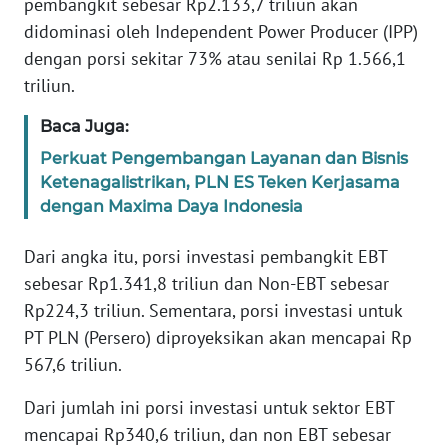
pembangkit sebesar Rp2.133,7 triliun akan
RIAU
didominasi oleh Independent Power Producer (IPP)
dengan porsi sekitar 73% atau senilai Rp 1.566,1
WN
triliun.
SERAMBI
Baca Juga:
WN
Perkuat Pengembangan Layanan dan Bisnis
JAMBI
Ketenagalistrikan, PLN ES Teken Kerjasama
dengan Maxima Daya Indonesia
WN
SULTRA
Dari angka itu, porsi investasi pembangkit EBT
sebesar Rp1.341,8 triliun dan Non-EBT sebesar
WN
Rp224,3 triliun. Sementara, porsi investasi untuk
NTB
PT PLN (Persero) diproyeksikan akan mencapai Rp
567,6 triliun.
WN
SULTENG
Dari jumlah ini porsi investasi untuk sektor EBT
mencapai Rp340,6 triliun, dan non EBT sebesar
WN