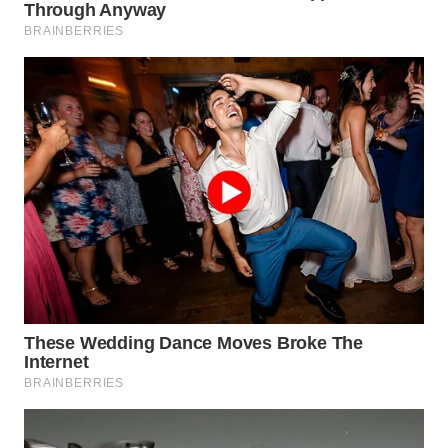
WN
PRIANGAN
TIMUR
WN
SEMARANG
WN
SOLO
WN
BOROBUDUR
WN
MADURA
WN