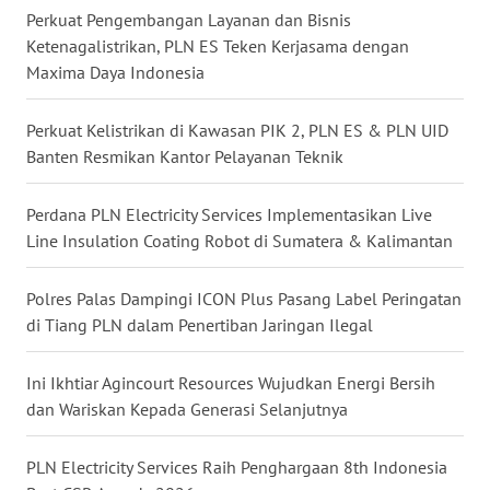
KALTENG
Perkuat Pengembangan Layanan dan Bisnis
Ketenagalistrikan, PLN ES Teken Kerjasama dengan
WN
Maxima Daya Indonesia
KALTARA
Perkuat Kelistrikan di Kawasan PIK 2, PLN ES & PLN UID
WN
Banten Resmikan Kantor Pelayanan Teknik
KALSEL
Perdana PLN Electricity Services Implementasikan Live
WN
Line Insulation Coating Robot di Sumatera & Kalimantan
KALTIM
Polres Palas Dampingi ICON Plus Pasang Label Peringatan
WN
di Tiang PLN dalam Penertiban Jaringan Ilegal
SULSEL
Ini Ikhtiar Agincourt Resources Wujudkan Energi Bersih
WN
dan Wariskan Kepada Generasi Selanjutnya
GORONTALO
PLN Electricity Services Raih Penghargaan 8th Indonesia
WN