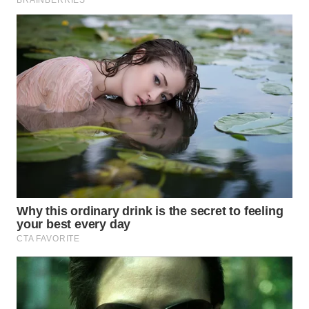
CIREBON
WN
INDRAMAYU
WN
KUNINGAN
WN
MAJALENGKA
WN
SUBANG
WN
SUKABUMI
WN
PURWAKARTA