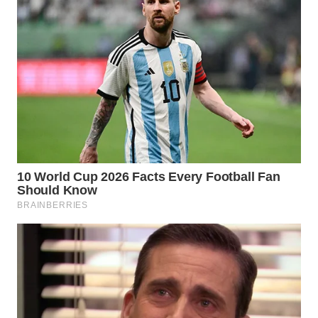
KONSUMEN
WAHANA
LISTRIK
WAHANA
TRAVEL
WAHANA
TV
WAHANANEWS
ID
WAHANANEWS
CO ID
WAHANANEWS