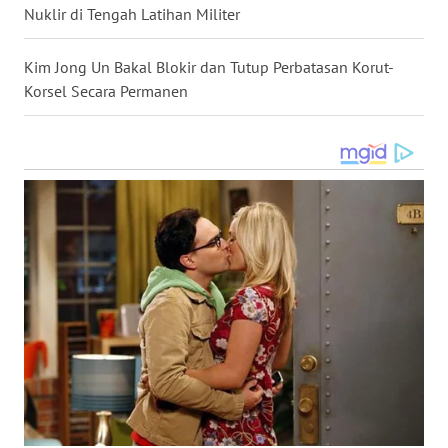
SULUT
Nuklir di Tengah Latihan Militer
WN
Kim Jong Un Bakal Blokir dan Tutup Perbatasan Korut-
MALUKU
Korsel Secara Permanen
WN
MALUT
WN
DAIRI
WN
DANAU
TOBA
WN
NIAS
WN