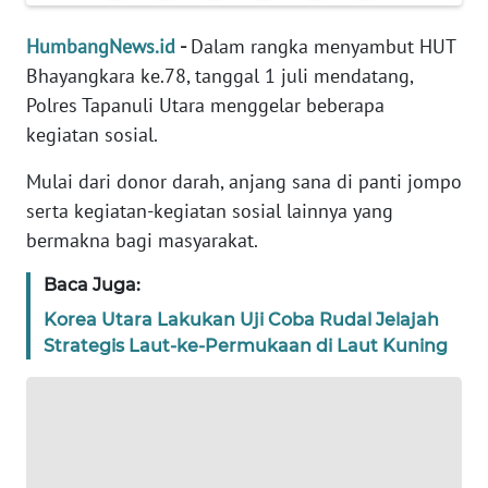
REDAKSI
HumbangNews.id
-
Dalam rangka menyambut HUT
Bhayangkara ke.78, tanggal 1 juli mendatang,
KARIR
Polres Tapanuli Utara menggelar beberapa
kegiatan sosial.
DISCLAIMER
Mulai dari donor darah, anjang sana di panti jompo
Wahana
serta kegiatan-kegiatan sosial lainnya yang
News
bermakna bagi masyarakat.
Regional
Baca Juga:
WN
Korea Utara Lakukan Uji Coba Rudal Jelajah
SUMUT
Strategis Laut-ke-Permukaan di Laut Kuning
WN
JAKARTA
WN
JABAR