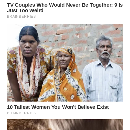
LANGKAT
WN
TAPANULI
SELATAN
WN
TANJUNG
LESUNG
WN
KARO
WN
SIMALUNGUN
WN
LABUHANBATU