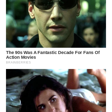
WN
PRIANGAN
TIMUR
WN
SEMARANG
WN
SOLO
WN
BOROBUDUR
WN
MADURA
WN