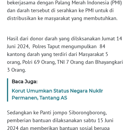
bekerjasama dengan Palang Merah Indonesia (PMI)
RIAU
dan darah tersebut di serahkan ke PMI untuk di
distribusikan ke masyarakat yang membutuhkan.
WN
SERAMBI
Hasil dari donor darah yang dilsksanakan Jumat 14
WN
Juni 2024, Polres Taput mengumpulkan 84
JAMBI
kantong darah yang terdiri dari Masyarakat 5
orang, Polri 69 Orang, TNI 7 Orang dan Bhayangkari
WN
3 Orang.
SULTRA
Baca Juga:
WN
NTB
Korut Umumkan Status Negara Nuklir
Permanen, Tantang AS
WN
Sedangkan ke Panti jompo Siborongborong,
SULTENG
pemberian bantuan dilaksanakan sabtu 15 Juni
2024 dan memberikan bantuan sosial berupa
WN