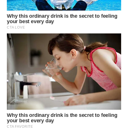
HEALTH
WAHANA
DESA
WISATA
LAPAK
WAHANA
Wahana
Network
KONSUMEN
LISTRIK
MASYARAKAT
KELISTRIKAN
WALINKI