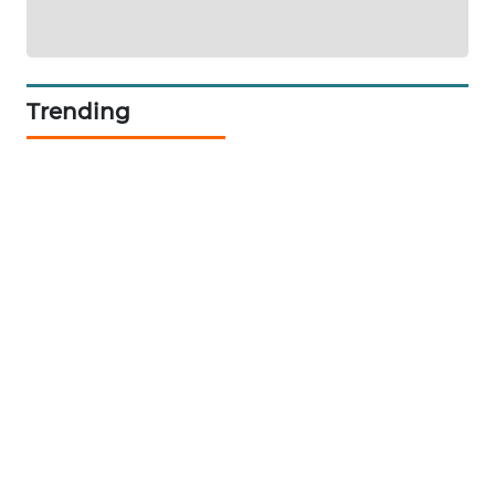
CILEUNGSI
NEWS
Trending
BERKAT
NEWS
BERAMPU
NEWS
ANUGERAH
NEWS
AKHLAK
ID
PERAPKI
NEWS