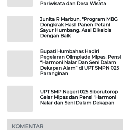
NEWS
Pariwisata dan Desa Wisata
SIBARAGAS
Junita R Marbun, "Program MBG
NEWS
Dongkrak Hasil Panen Petani
Sayur Humbang. Asal Dikelola
Dengan Baik
METRO
SIANTAR
Bupati Humbahas Hadiri
NEWS
Pegelaran Olimpiade Mipas, Pensi
“Harmoni Nalar Dan Seni Dalam
METRO
Dekapan Alam” di UPT SMPN 025
Paranginan
MEDAN
NEWS
UPT SMP Negeri 025 Siborutorop
METRO
Gelar Mipas dan Pensi "Harmoni
JAKARTA
Nalar dan Seni Dalam Dekapan
NEWS
KRT
KOMENTAR
NEWS