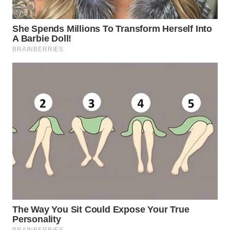
WN
SUMEDANG
WN
CIANJUR
WN
KEPULAUAN
SERIBU
WN
TANGERANG
WN
BINJAI
WN