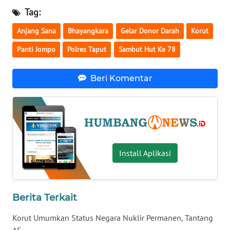
JATENG
Tag:
Anjang Sana
Bhayangkara
Gelar Donor Darah
Korut
WN
NUSANTARA
Panti Jompo
Polres Taput
Sambut Hut Ke 78
WN
Beri Komentar
JOGJA
WN
JATIM
WN
Install Aplikasi
BALI
WN
KALBAR
Berita Terkait
Korut Umumkan Status Negara Nuklir Permanen, Tantang
WN
AS