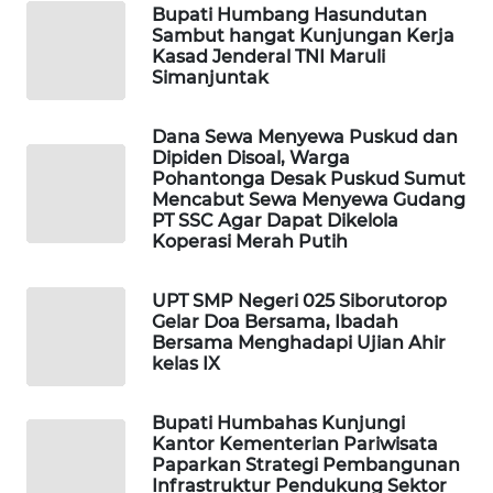
KOPEKLIN
Bupati Humbang Hasundutan
Sambut hangat Kunjungan Kerja
Kasad Jenderal TNI Maruli
PORTAL
Simanjuntak
KONSUMEN
Dana Sewa Menyewa Puskud dan
FORWAMKI
Dipiden Disoal, Warga
Pohantonga Desak Puskud Sumut
Mencabut Sewa Menyewa Gudang
ALPERKLINAS
PT SSC Agar Dapat Dikelola
Koperasi Merah Putih
FORJASIDA
UPT SMP Negeri 025 Siborutorop
TAMBANG
Gelar Doa Bersama, Ibadah
NEWS
Bersama Menghadapi Ujian Ahir
kelas IX
SITUNGIR
Bupati Humbahas Kunjungi
NEWS
Kantor Kementerian Pariwisata
Paparkan Strategi Pembangunan
SIDIKALANG
Infrastruktur Pendukung Sektor