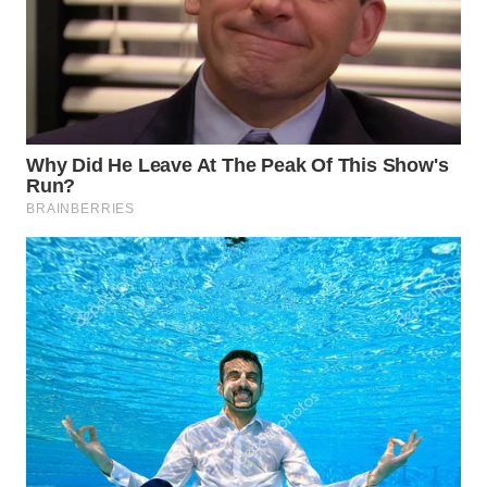
NET
WAHANA
SPORT
WAHANA
UMKM
WAHANA
SELEB
WAHANA
PERSONA
WAHANA
OTOMOTIF
WAHANA