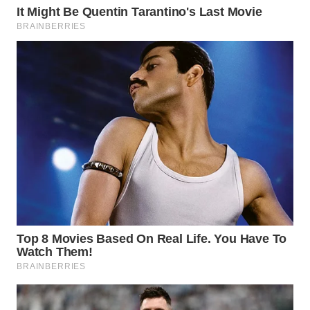
BORNEO
Wahana
Media
Group
WAHANA
NEWS
WAHANA
TANI
WAHANA
ADVOKAT
WAHANA
INFRASTRUKTUR
WAHANA