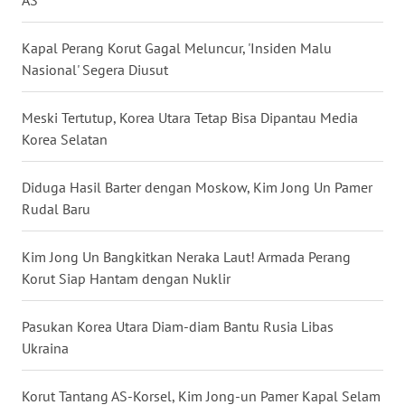
KALTENG
Kapal Perang Korut Gagal Meluncur, 'Insiden Malu
WN
Nasional' Segera Diusut
KALTARA
Meski Tertutup, Korea Utara Tetap Bisa Dipantau Media
WN
KALSEL
Korea Selatan
WN
Diduga Hasil Barter dengan Moskow, Kim Jong Un Pamer
KALTIM
Rudal Baru
WN
Kim Jong Un Bangkitkan Neraka Laut! Armada Perang
SULSEL
Korut Siap Hantam dengan Nuklir
WN
Pasukan Korea Utara Diam-diam Bantu Rusia Libas
GORONTALO
Ukraina
WN
Korut Tantang AS-Korsel, Kim Jong-un Pamer Kapal Selam