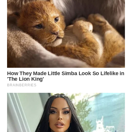
WN
TAPANULI
TENGAH
WN DELI
SERDANG
WN
TEBING
TINGGI
WN
PAKPAK
WN
KARAWANG
WN