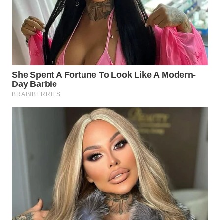
BEKASI
WN
BOGOR
WN
DEPOK
WN
TAPANULI
UTARA
WN
SAMOSIR
WN
PADANG
LAWAS