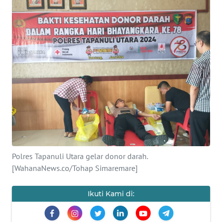
Informasi
INDEKS
BERITA
KONTAK
KAMI
INFO
IKLAN
TENTANG
Polres Tapanuli Utara gelar donor darah.
KAMI
[WahanaNews.co/Tohap Simaremare]
PEDOMAN
Ikuti Kami di:
MEDIA
SIBER