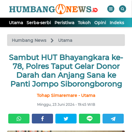
Utama
Serba-serbi
Peristiwa
Tokoh
Opini
Indeks
WAHANA
Tutup
TV
Humbang News
Utama
UTAMA
Sambut HUT Bhayangkara ke-
78, Polres Taput Gelar Donor
SERBA-
Darah dan Anjang Sana ke
SERBI
Panti Jompo Siborongborong
Tohap Simaremare - Utama
PERISTIWA
Minggu, 23 Juni 2024 - 19:45 WIB
TOKOH
OPINI