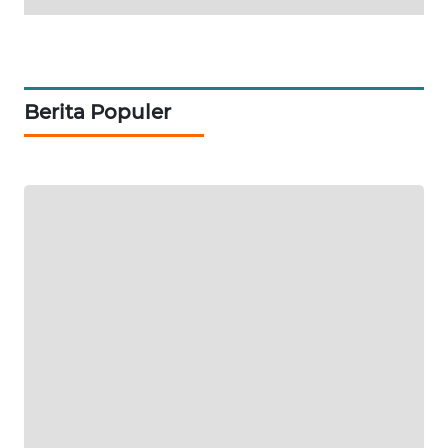
KARING
NEWS
Berita Populer
JURNAL
MARITIM
HUMBANG
NEWS
GARONGGANG
NEWS
FISUELRI
ID
ENERGI
NEWS