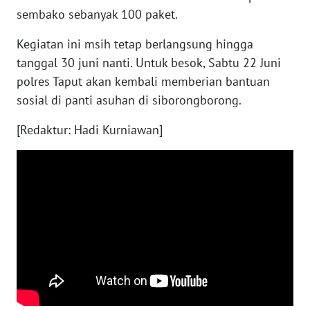
SULBAR
sembako sebanyak 100 paket.
Kegiatan ini msih tetap berlangsung hingga
WN
BABEL
tanggal 30 juni nanti. Untuk besok, Sabtu 22 Juni
polres Taput akan kembali memberian bantuan
WN
sosial di panti asuhan di siborongborong.
SUMBAR
[Redaktur: Hadi Kurniawan]
WN
SUMSEL
WN
BENGKULU
WN
LAMPUNG
WN