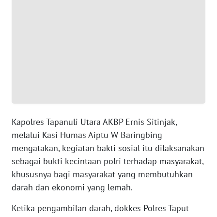
WN
BANTEN
WN
NTT
WN
KEPRI
Kapolres Tapanuli Utara AKBP Ernis Sitinjak,
WN
melalui Kasi Humas Aiptu W Baringbing
PAPUA
mengatakan, kegiatan bakti sosial itu dilaksanakan
sebagai bukti kecintaan polri terhadap masyarakat,
WN
khususnya bagi masyarakat yang membutuhkan
PAPUA
darah dan ekonomi yang lemah.
BARAT
Ketika pengambilan darah, dokkes Polres Taput
WN