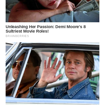
SURABAYA
WN
NATUNA
WN
BINTAN
WN
MANDALIKA
WN
LIKUPANG
WN
LABUANBAJO
WN