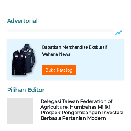
ID
Advertorial
MAWAKA
ID
MARTABAT
Dapatkan Merchandise Eksklusif
NET
Wahana News
PLN
Buka Katalog
WATCH
MKLI
Pilihan Editor
LPKKI
Delegasi Taiwan Federation of
Agriculture, Humbahas Miliki
Prospek Pengembangan Investasi
LKKI
Berbasis Pertanian Modern