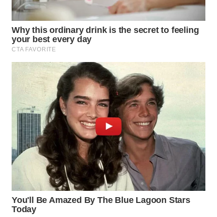
WN
PRIANGAN
TIMUR
WN
SEMARANG
WN
SOLO
WN
BOROBUDUR
WN
MADURA
WN