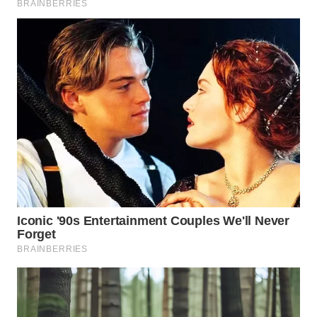
SURABAYA
WN
NATUNA
WN
BINTAN
WN
MANDALIKA
WN
LIKUPANG
WN
LABUANBAJO
WN