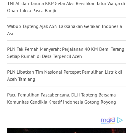
KALTENG
TNI AL dan Taruna KKP Gelar Aksi Bersihkan Jalur Warga di
Onan Tukka Pasca Banjir
WN
KALTARA
Wabup Tapteng Ajak ASN Laksanakan Gerakan Indonesia
Asri
WN
KALSEL
PLN Tak Pernah Menyerah: Perjalanan 40 KM Demi Terangi
Setiap Rumah di Desa Terpencil Aceh
WN
KALTIM
PLN Libatkan Tim Nasional Percepat Pemulihan Listrik di
Aceh Tamiang
WN
SULSEL
Pacu Pemulihan Pascabencana, DLH Tapteng Bersama
Komunitas Cendikia Kreatif Indonesia Gotong Royong
WN
GORONTALO
WN