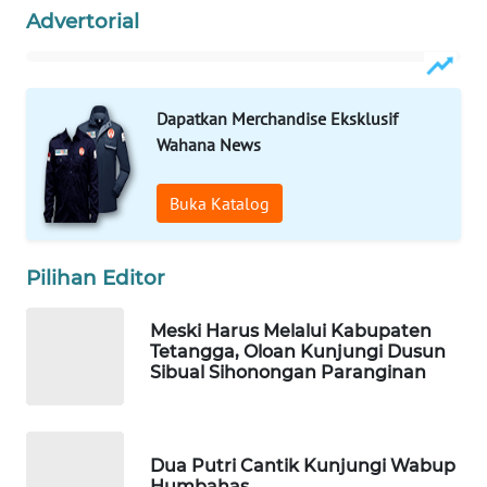
HEALTH
Advertorial
WAHANA
DESA
WISATA
Dapatkan Merchandise Eksklusif
Wahana News
LAPAK
WAHANA
Buka Katalog
Wahana
Network
Pilihan Editor
KONSUMEN
Meski Harus Melalui Kabupaten
LISTRIK
Tetangga, Oloan Kunjungi Dusun
Sibual Sihonongan Paranginan
MASYARAKAT
KELISTRIKAN
Dua Putri Cantik Kunjungi Wabup
WALINKI
Humbahas