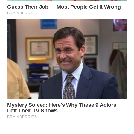
NET
WAHANA
SPORT
WAHANA
UMKM
WAHANA
SELEB
WAHANA
PERSONA
WAHANA
OTOMOTIF
WAHANA