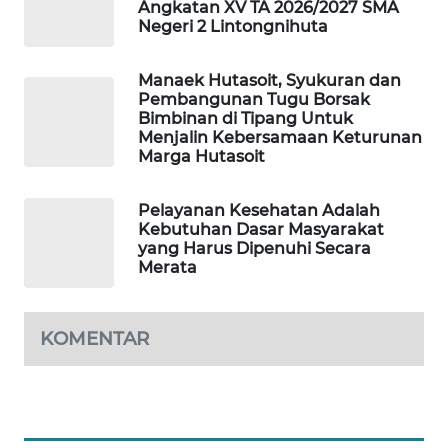
KOPEKLIN
Angkatan XV TA 2026/2027 SMA
Negeri 2 Lintongnihuta
PORTAL
KONSUMEN
Manaek Hutasoit, Syukuran dan
Pembangunan Tugu Borsak
Bimbinan di Tipang Untuk
FORWAMKI
Menjalin Kebersamaan Keturunan
Marga Hutasoit
ALPERKLINAS
Pelayanan Kesehatan Adalah
Kebutuhan Dasar Masyarakat
FORJASIDA
yang Harus Dipenuhi Secara
Merata
TAMBANG
NEWS
KOMENTAR
SITUNGIR
NEWS
SIDIKALANG