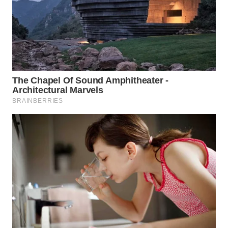
CIREBON
WN
INDRAMAYU
WN
KUNINGAN
WN
MAJALENGKA
WN
SUBANG
WN
SUKABUMI
WN
PURWAKARTA