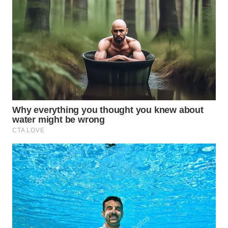
BORNEO
Wahana
Media
Group
WAHANA
NEWS
WAHANA
TANI
WAHANA
ADVOKAT
WAHANA
INFRASTRUKTUR
WAHANA