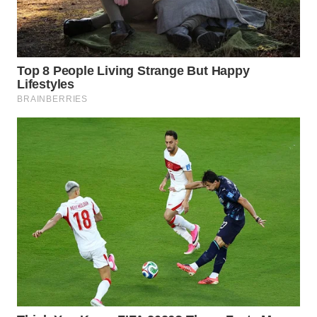
WN
TAPANULI
TENGAH
WN DELI
SERDANG
WN
TEBING
TINGGI
WN
PAKPAK
WN
KARAWANG
WN