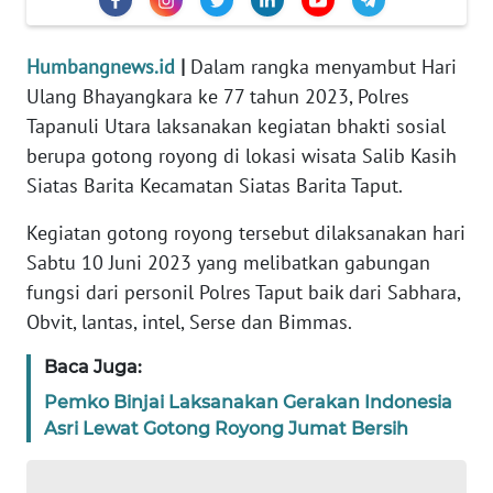
REDAKSI
Humbangnews.id
|
Dalam rangka menyambut Hari
KARIR
Ulang Bhayangkara ke 77 tahun 2023, Polres
Tapanuli Utara laksanakan kegiatan bhakti sosial
DISCLAIMER
berupa gotong royong di lokasi wisata Salib Kasih
Siatas Barita Kecamatan Siatas Barita Taput.
Wahana
News
Kegiatan gotong royong tersebut dilaksanakan hari
Regional
Sabtu 10 Juni 2023 yang melibatkan gabungan
fungsi dari personil Polres Taput baik dari Sabhara,
WN
Obvit, lantas, intel, Serse dan Bimmas.
SUMUT
Baca Juga:
WN
Pemko Binjai Laksanakan Gerakan Indonesia
JAKARTA
Asri Lewat Gotong Royong Jumat Bersih
WN
JABAR