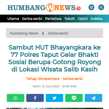
Utama
Serba-serbi
Peristiwa
Tokoh
Opini
Indeks
WAHANA
Tutup
TV
Humbang News
Serba-serbi
UTAMA
Sambut HUT Bhayangkara ke
77 Polres Taput Gelar Bhakti
SERBA-
Sosial Berupa Gotong Royong
SERBI
di Lokasi Wisata Salib Kasih
Tohap Simaremare - Serba-serbi
PERISTIWA
Senin, 12 Juni 2023 - 12:38 WIB
TOKOH
OPINI