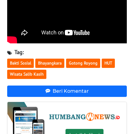
SULBAR
WN
BABEL
WN
SUMBAR
Tag:
Bakti Sosial
Bhayangkara
Gotong Royong
HUT
WN
SUMSEL
Wisata Salib Kasih
WN
Beri Komentar
BENGKULU
WN
LAMPUNG
WN