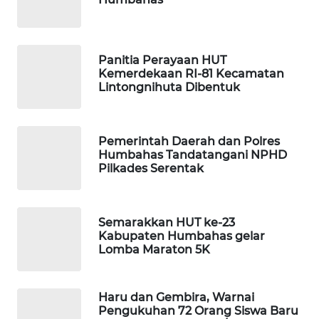
ID
MAWAKA
Panitia Perayaan HUT
ID
Kemerdekaan RI-81 Kecamatan
Lintongnihuta Dibentuk
MARTABAT
NET
Pemerintah Daerah dan Polres
Humbahas Tandatangani NPHD
PLN
Pilkades Serentak
WATCH
MKLI
Semarakkan HUT ke-23
Kabupaten Humbahas gelar
LPKKI
Lomba Maraton 5K
LKKI
Haru dan Gembira, Warnai
Pengukuhan 72 Orang Siswa Baru