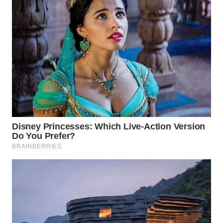
WN
SUMEDANG
WN
CIANJUR
WN
KEPULAUAN
SERIBU
WN
TANGERANG
WN
BINJAI
WN