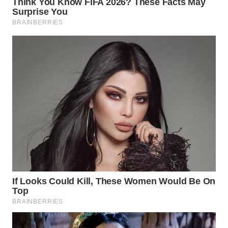
BEKASI
WN
BOGOR
WN
DEPOK
WN
TAPANULI
UTARA
WN
SAMOSIR
WN
PADANG
LAWAS