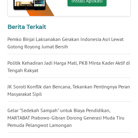
Install Aplikasi
JATENG
WN
NUSANTARA
Berita Terkait
Pemko Binjai Laksanakan Gerakan Indonesia Asri Lewat
WN
Gotong Royong Jumat Bersih
JOGJA
Politik Kehadiran Jadi Harga Mati, PKB Minta Kader Aktif di
WN
Tengah Rakyat
JATIM
JK Soroti Konflik dan Bencana, Tekankan Pentingnya Peran
WN
BALI
Masyarakat Sipil
WN
Gelar "Sedekah Sampah" untuk Biaya Pendidikan,
KALBAR
MARTABAT Prabowo-Gibran Dorong Generasi Muda Tiru
Pemuda Pelangwot Lamongan
WN