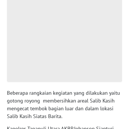
WN
BANTEN
WN
NTT
WN
KEPRI
WN
PAPUA
Beberapa rangkaian kegiatan yang dilakukan yaitu
gotong royong membersihkan areal Salib Kasih
WN
PAPUA
mengecat tembok bagian luar dan dalam lokasi
BARAT
Salib Kasih Siatas Barita.
WN
Kapolres Tapanuli Utara AKBP.Johanson Sianturi