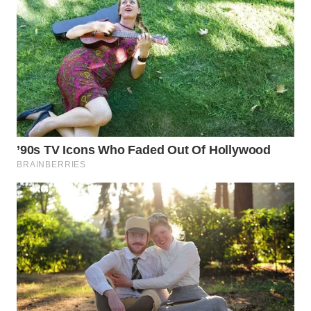
LANGKAT
WN
TAPANULI
SELATAN
WN
TANJUNG
LESUNG
WN
KARO
WN
SIMALUNGUN
WN
LABUHANBATU