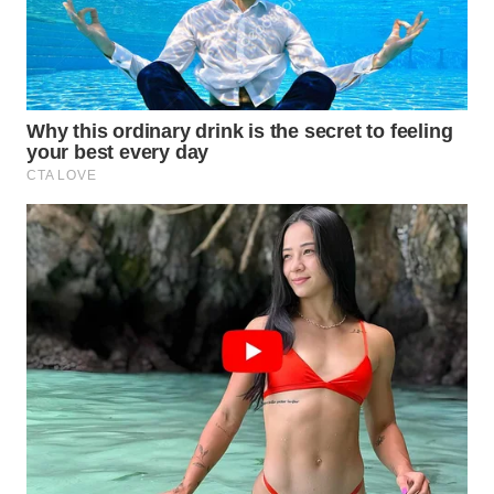
KONSUMEN
WAHANA
LISTRIK
WAHANA
TRAVEL
WAHANA
TV
WAHANANEWS
ID
WAHANANEWS
CO ID
WAHANANEWS