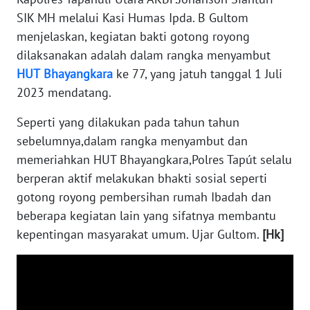
RIAU
SIK MH melalui Kasi Humas Ipda. B Gultom
menjelaskan, kegiatan bakti gotong royong
WN
dilaksanakan adalah dalam rangka menyambut
SERAMBI
HUT
Bhayangkara
ke 77, yang jatuh tanggal 1 Juli
2023 mendatang.
WN
JAMBI
Seperti yang dilakukan pada tahun tahun
sebelumnya,dalam rangka menyambut dan
WN
memeriahkan HUT Bhayangkara,Polres Tapút selalu
SULTRA
berperan aktif melakukan bhakti sosial seperti
gotong royong pembersihan rumah Ibadah dan
WN
beberapa kegiatan lain yang sifatnya membantu
NTB
kepentingan masyarakat umum. Ujar Gultom.
[Hk]
WN
SULTENG
WN