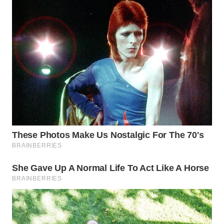
SULUT
WN
MALUKU
WN
MALUT
WN
DAIRI
WN
DANAU
TOBA
WN
NIAS
WN