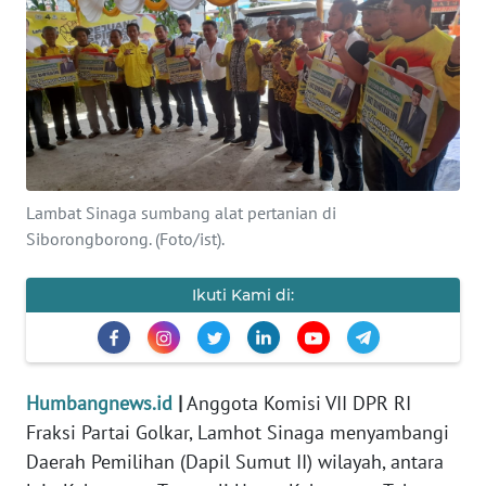
Informasi
INDEKS
BERITA
KONTAK
KAMI
Lambat Sinaga sumbang alat pertanian di
Siborongborong. (Foto/ist).
INFO
IKLAN
Ikuti Kami di:
TENTANG
KAMI
Humbangnews.id
|
Anggota Komisi VII DPR RI
PEDOMAN
Fraksi Partai Golkar, Lamhot Sinaga menyambangi
MEDIA
Daerah Pemilihan (Dapil Sumut II) wilayah, antara
SIBER