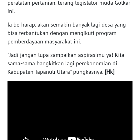
peralatan pertanian, terang legislator muda Golkar
SULBAR
ini.
WN
Ia berharap, akan semakin banyak lagi desa yang
BABEL
bisa terbantukan dengan mengikuti program
pemberdayaan masyarakat ini.
WN
SUMBAR
"Jadi jangan lupa sampaikan aspirasimu ya! Kita
sama-sama bangkitkan lagi perekonomian di
WN
Kabupaten Tapanuli Utara" pungkasnya.
[Hk]
SUMSEL
WN
BENGKULU
WN
LAMPUNG
WN