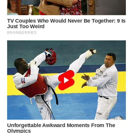
WN
PRIANGAN
TIMUR
WN
SEMARANG
WN
SOLO
WN
BOROBUDUR
WN
MADURA
WN