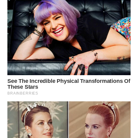
WN
SUMEDANG
WN
CIANJUR
WN
KEPULAUAN
SERIBU
WN
TANGERANG
WN
BINJAI
WN