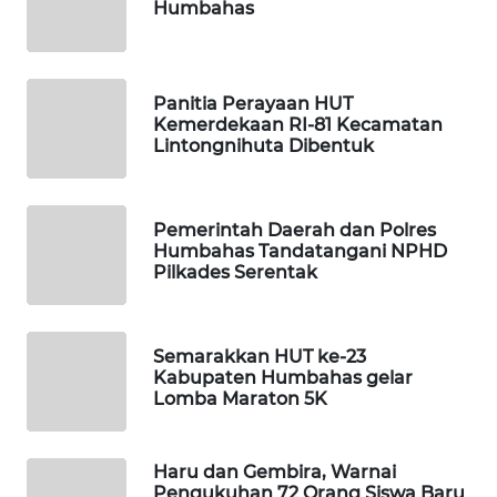
Humbahas
ID
MAWAKA
ID
Panitia Perayaan HUT
Kemerdekaan RI-81 Kecamatan
Lintongnihuta Dibentuk
MARTABAT
NET
Pemerintah Daerah dan Polres
PLN
Humbahas Tandatangani NPHD
WATCH
Pilkades Serentak
MKLI
Semarakkan HUT ke-23
Kabupaten Humbahas gelar
LPKKI
Lomba Maraton 5K
LKKI
Haru dan Gembira, Warnai
Pengukuhan 72 Orang Siswa Baru