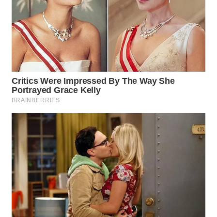
CIREBON
WN
INDRAMAYU
WN
KUNINGAN
WN
MAJALENGKA
WN
SUBANG
WN
SUKABUMI
WN
PURWAKARTA