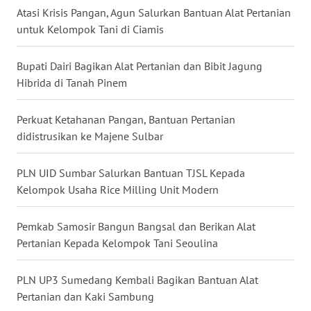
KALTENG
Atasi Krisis Pangan, Agun Salurkan Bantuan Alat Pertanian
untuk Kelompok Tani di Ciamis
WN
KALTARA
Bupati Dairi Bagikan Alat Pertanian dan Bibit Jagung
Hibrida di Tanah Pinem
WN
KALSEL
Perkuat Ketahanan Pangan, Bantuan Pertanian
didistrusikan ke Majene Sulbar
WN
KALTIM
PLN UID Sumbar Salurkan Bantuan TJSL Kepada
Kelompok Usaha Rice Milling Unit Modern
WN
SULSEL
Pemkab Samosir Bangun Bangsal dan Berikan Alat
Pertanian Kepada Kelompok Tani Seoulina
WN
GORONTALO
PLN UP3 Sumedang Kembali Bagikan Bantuan Alat
Pertanian dan Kaki Sambung
WN