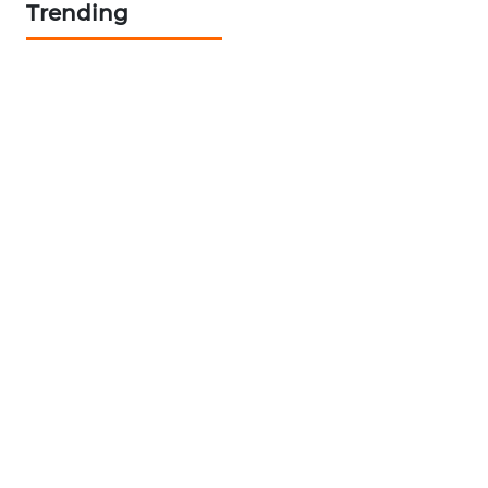
Trending
KARING
NEWS
JURNAL
MARITIM
HUMBANG
NEWS
GARONGGANG
NEWS
FISUELRI
ID
ENERGI
NEWS