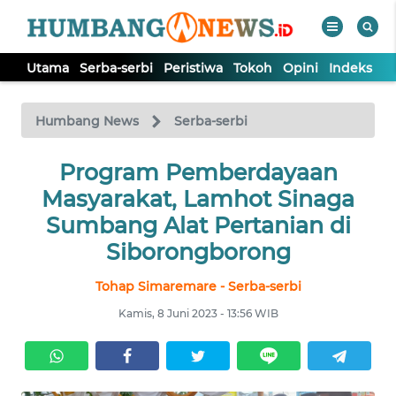
Utama
Serba-serbi
Peristiwa
Tokoh
Opini
Indeks
WAHANA
Tutup
TV
Humbang News
Serba-serbi
UTAMA
Program Pemberdayaan
Masyarakat, Lamhot Sinaga
SERBA-
Sumbang Alat Pertanian di
SERBI
Siborongborong
Tohap Simaremare - Serba-serbi
PERISTIWA
Kamis, 8 Juni 2023 - 13:56 WIB
TOKOH
OPINI