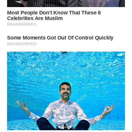
WN
TAPANULI
TENGAH
WN DELI
SERDANG
WN
TEBING
TINGGI
WN
PAKPAK
WN
KARAWANG
WN