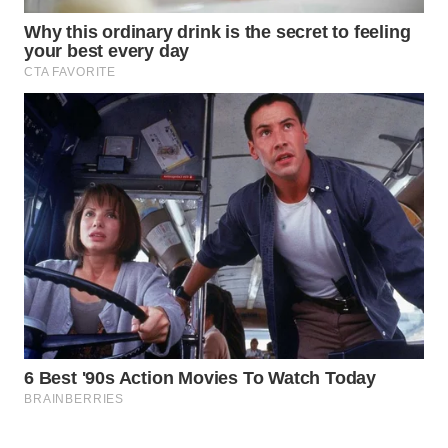
NET
WAHANA
SPORT
WAHANA
UMKM
WAHANA
SELEB
WAHANA
PERSONA
WAHANA
OTOMOTIF
WAHANA