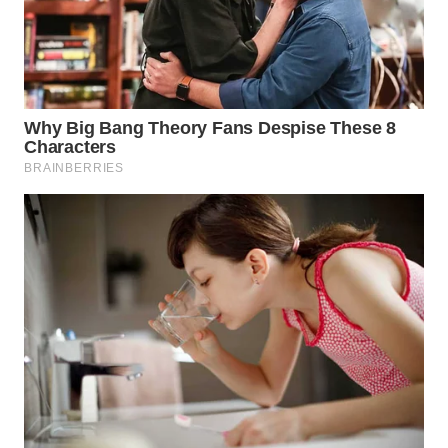
KONSUMEN
WAHANA
LISTRIK
WAHANA
TRAVEL
WAHANA
TV
WAHANANEWS
ID
WAHANANEWS
CO ID
WAHANANEWS