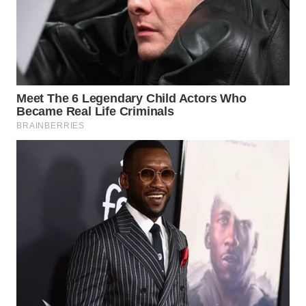
LANGKAT
WN
TAPANULI
SELATAN
WN
TANJUNG
LESUNG
WN
KARO
WN
SIMALUNGUN
WN
LABUHANBATU