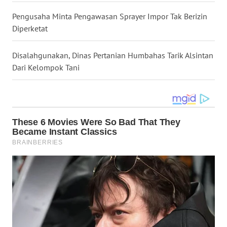
SULUT
Pengusaha Minta Pengawasan Sprayer Impor Tak Berizin
WN
Diperketat
MALUKU
Disalahgunakan, Dinas Pertanian Humbahas Tarik Alsintan
WN
Dari Kelompok Tani
MALUT
WN
DAIRI
WN
DANAU
TOBA
WN
NIAS
WN