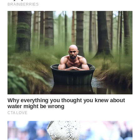
SURABAYA
WN
NATUNA
WN
BINTAN
WN
MANDALIKA
WN
LIKUPANG
WN
LABUANBAJO
WN