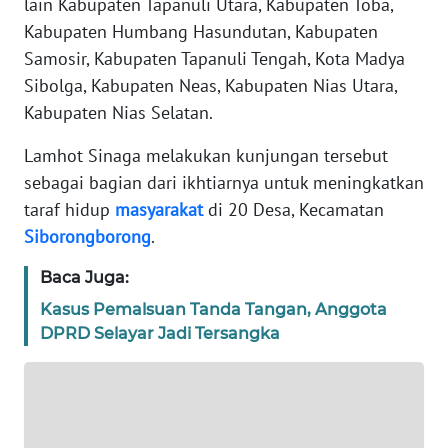
lain Kabupaten Tapanuli Utara, Kabupaten Toba,
Kabupaten Humbang Hasundutan, Kabupaten
REDAKSI
Samosir, Kabupaten Tapanuli Tengah, Kota Madya
Sibolga, Kabupaten Neas, Kabupaten Nias Utara,
KARIR
Kabupaten Nias Selatan.
DISCLAIMER
Lamhot Sinaga melakukan kunjungan tersebut
sebagai bagian dari ikhtiarnya untuk meningkatkan
Wahana
News
taraf hidup
masyarakat
di 20 Desa, Kecamatan
Regional
Siborongborong
.
Baca Juga:
WN
SUMUT
Kasus Pemalsuan Tanda Tangan, Anggota
DPRD Selayar Jadi Tersangka
WN
JAKARTA
WN
JABAR