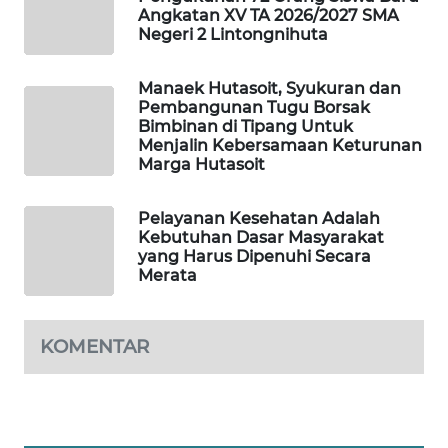
KOPEKLIN
Angkatan XV TA 2026/2027 SMA
Negeri 2 Lintongnihuta
PORTAL
KONSUMEN
Manaek Hutasoit, Syukuran dan
Pembangunan Tugu Borsak
Bimbinan di Tipang Untuk
FORWAMKI
Menjalin Kebersamaan Keturunan
Marga Hutasoit
ALPERKLINAS
Pelayanan Kesehatan Adalah
FORJASIDA
Kebutuhan Dasar Masyarakat
yang Harus Dipenuhi Secara
Merata
TAMBANG
NEWS
KOMENTAR
SITUNGIR
NEWS
SIDIKALANG