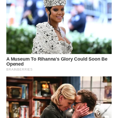
BORNEO
Wahana
Media
Group
WAHANA
NEWS
WAHANA
TANI
WAHANA
ADVOKAT
WAHANA
INFRASTRUKTUR
WAHANA