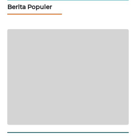
NEWS
Berita Populer
SIBARAGAS
NEWS
METRO
SIANTAR
NEWS
METRO
MEDAN
NEWS
METRO
JAKARTA
NEWS
KRT
NEWS