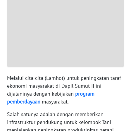
WN
BANTEN
WN
NTT
WN
KEPRI
Melalui cita-cita (Lamhot) untuk peningkatan taraf
WN
ekonomi masyarakat di Dapil Sumut II ini
PAPUA
dijalaninya dengan kebijakan
program
pemberdayaan
masyarakat.
WN
PAPUA
Salah satunya adalah dengan memberikan
BARAT
infrastruktur pendukung untuk kelompok Tani
menjalankan peningkatan produktipitas petani
WN