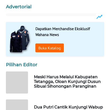
HEALTH
Advertorial
WAHANA
DESA
WISATA
Dapatkan Merchandise Eksklusif
Wahana News
LAPAK
WAHANA
Buka Katalog
Wahana
Network
Pilihan Editor
KONSUMEN
Meski Harus Melalui Kabupaten
LISTRIK
Tetangga, Oloan Kunjungi Dusun
Sibual Sihonongan Paranginan
MASYARAKAT
KELISTRIKAN
Dua Putri Cantik Kunjungi Wabup
WALINKI