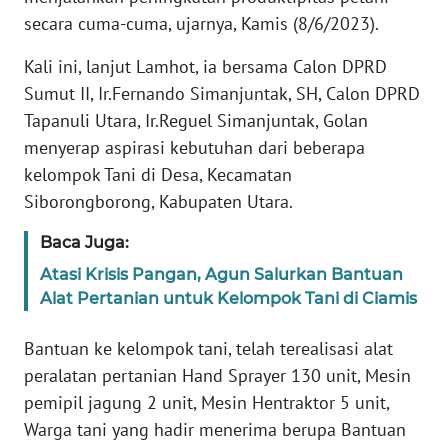
RIAU
secara cuma-cuma, ujarnya, Kamis (8/6/2023).
Kali ini, lanjut Lamhot, ia bersama Calon DPRD
WN
SERAMBI
Sumut II, Ir.Fernando Simanjuntak, SH, Calon DPRD
Tapanuli Utara, Ir.Reguel Simanjuntak, Golan
WN
menyerap aspirasi kebutuhan dari beberapa
JAMBI
kelompok Tani di Desa, Kecamatan
Siborongborong, Kabupaten Utara.
WN
SULTRA
Baca Juga:
Atasi Krisis Pangan, Agun Salurkan Bantuan
WN
Alat Pertanian untuk Kelompok Tani di Ciamis
NTB
Bantuan ke kelompok tani, telah terealisasi alat
WN
peralatan pertanian Hand Sprayer 130 unit, Mesin
SULTENG
pemipil jagung 2 unit, Mesin Hentraktor 5 unit,
Warga tani yang hadir menerima berupa Bantuan
WN