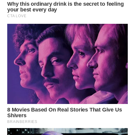
BEKASI
WN
BOGOR
WN
DEPOK
WN
TAPANULI
UTARA
WN
SAMOSIR
WN
PADANG
LAWAS