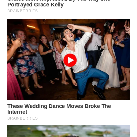
WN
PRIANGAN
TIMUR
WN
SEMARANG
WN
SOLO
WN
BOROBUDUR
WN
MADURA
WN