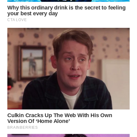
HEALTH
WAHANA
DESA
WISATA
LAPAK
WAHANA
Wahana
Network
KONSUMEN
LISTRIK
MASYARAKAT
KELISTRIKAN
WALINKI