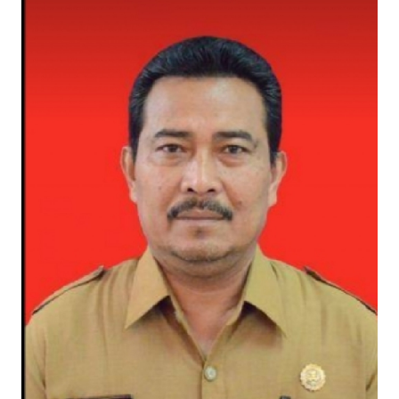
Informasi
INDEKS
BERITA
KONTAK
KAMI
INFO
IKLAN
TENTANG
KAMI
PEDOMAN
MEDIA
SIBER