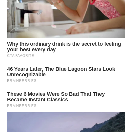
BORNEO
Wahana
Media
Group
WAHANA
NEWS
WAHANA
TANI
WAHANA
ADVOKAT
WAHANA
INFRASTRUKTUR
WAHANA