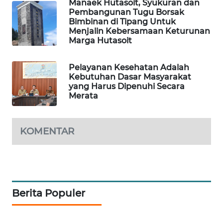
Manaek Hutasoit, Syukuran dan
Pembangunan Tugu Borsak
Bimbinan di Tipang Untuk
KARING
Menjalin Kebersamaan Keturunan
NEWS
Marga Hutasoit
JURNAL
Pelayanan Kesehatan Adalah
MARITIM
Kebutuhan Dasar Masyarakat
yang Harus Dipenuhi Secara
Merata
HUMBANG
NEWS
KOMENTAR
GARONGGANG
NEWS
FISUELRI
ID
Berita Populer
ENERGI
NEWS