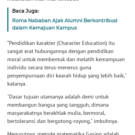
JATENG
Baca Juga:
WN
Roma Nababan Ajak Alumni Berkontribusi
NUSANTARA
dalam Kemajuan Kampus
WN
“Pendidikan karakter (Character Education) itu
JOGJA
sangat erat hubungannya dengan pendidikan
moral untuk membentuk dan melatih kemampuan
WN
individu secara terus-menerus guna
JATIM
penyempurnaan diri kearah hidup yang lebih baik,"
katanya.
WN
BALI
"Dasar tujuan utamanya adalah demi untuk
membangun bangsa yang tangguh, dimana
WN
masyarakatnya berakhlak mulia, bermoral,
KALBAR
bertoleransi dan bergotong-royong," imbuhnya.
WN
Menurutnya, metode matematika Gasing adalah