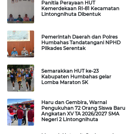
Panitia Perayaan HUT
NEWS
Kemerdekaan RI-81 Kecamatan
Lintongnihuta Dibentuk
SIBARAGAS
NEWS
Pemerintah Daerah dan Polres
METRO
Humbahas Tandatangani NPHD
SIANTAR
Pilkades Serentak
NEWS
METRO
Semarakkan HUT ke-23
MEDAN
Kabupaten Humbahas gelar
NEWS
Lomba Maraton 5K
METRO
Haru dan Gembira, Warnai
JAKARTA
Pengukuhan 72 Orang Siswa Baru
NEWS
Angkatan XV TA 2026/2027 SMA
Negeri 2 Lintongnihuta
KRT
NEWS