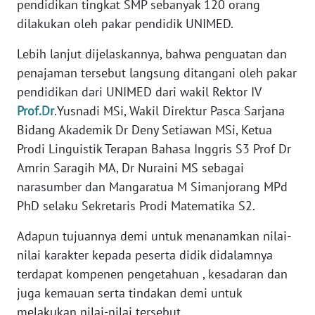
pendidikan tingkat SMP sebanyak 120 orang
SULBAR
dilakukan oleh pakar pendidik UNIMED.
WN
Lebih lanjut dijelaskannya, bahwa penguatan dan
BABEL
penajaman tersebut langsung ditangani oleh pakar
pendidikan dari UNIMED dari wakil Rektor IV
WN
Prof.Dr
.Yusnadi MSi, Wakil Direktur Pasca Sarjana
SUMBAR
Bidang Akademik Dr Deny Setiawan MSi, Ketua
Prodi Linguistik Terapan Bahasa Inggris S3 Prof Dr
WN
SUMSEL
Amrin Saragih MA, Dr Nuraini MS sebagai
narasumber dan Mangaratua M Simanjorang MPd
WN
PhD selaku Sekretaris Prodi Matematika S2.
BENGKULU
Adapun tujuannya demi untuk menanamkan nilai-
nilai karakter kepada peserta didik didalamnya
WN
LAMPUNG
terdapat kompenen pengetahuan , kesadaran dan
juga kemauan serta tindakan demi untuk
WN
melakukan nilai-nilai tersebut.