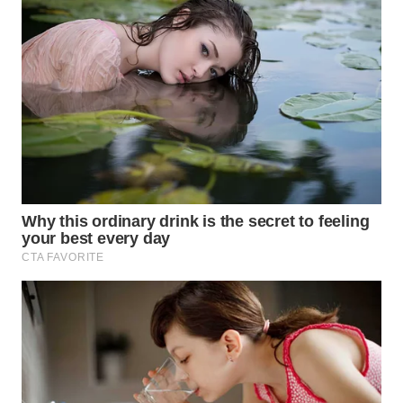
SURABAYA
WN
NATUNA
WN
BINTAN
WN
MANDALIKA
WN
LIKUPANG
WN
LABUANBAJO
WN