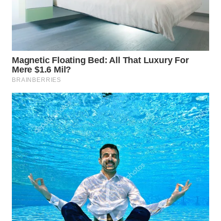
NET
WAHANA
SPORT
WAHANA
UMKM
WAHANA
SELEB
WAHANA
PERSONA
WAHANA
OTOMOTIF
WAHANA