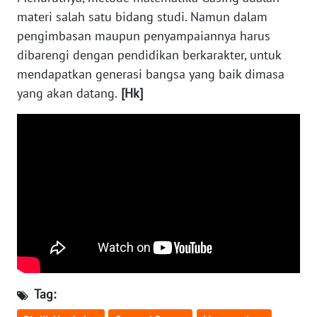
KALTENG
materi salah satu bidang studi. Namun dalam
pengimbasan maupun penyampaiannya harus
WN
dibarengi dengan pendidikan berkarakter, untuk
KALTARA
mendapatkan generasi bangsa yang baik dimasa
yang akan datang.
[Hk]
WN
KALSEL
WN
KALTIM
WN
SULSEL
WN
GORONTALO
Tag:
WN