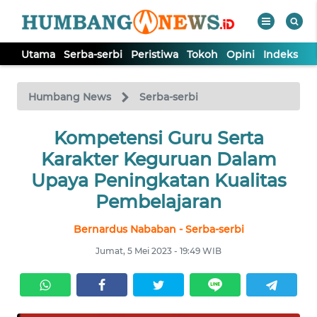
Utama
Serba-serbi
Peristiwa
Tokoh
Opini
Indeks
WAHANA
Tutup
TV
Humbang News
Serba-serbi
UTAMA
Kompetensi Guru Serta
Karakter Keguruan Dalam
SERBA-
Upaya Peningkatan Kualitas
SERBI
Pembelajaran
Bernardus Nababan - Serba-serbi
PERISTIWA
Jumat, 5 Mei 2023 - 19:49 WIB
TOKOH
OPINI