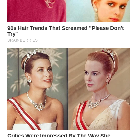
CIREBON
WN
INDRAMAYU
WN
KUNINGAN
WN
MAJALENGKA
WN
SUBANG
WN
SUKABUMI
WN
PURWAKARTA