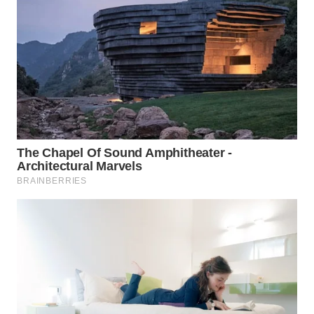
KONSUMEN
WAHANA
LISTRIK
WAHANA
TRAVEL
WAHANA
TV
WAHANANEWS
ID
WAHANANEWS
CO ID
WAHANANEWS