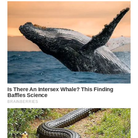
BEKASI
WN
BOGOR
WN
DEPOK
WN
TAPANULI
UTARA
WN
SAMOSIR
WN
PADANG
LAWAS