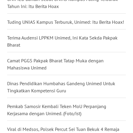
LANGKAT
Tahun Ini: Itu Berita Hoax
WN
Tuding UNIAS Kampus Terburuk, Unimed: Itu Berita Hoax!
TAPANULI
SELATAN
Terima Audensi LPPKM Unimed, Ini Kata Sekda Pakpak
Bharat
WN
TANJUNG
Camat PGGS Pakpak Bharat Tatap Muka dengan
LESUNG
Mahasiswa Unimed
WN
Dinas Pendidikan Humbahas Gandeng Unimed Untuk
KARO
Tingkatkan Kompetensi Guru
WN
SIMALUNGUN
Pemkab Samosir Kembali Teken MoU Perpanjang
Kerjasama dengan Unimed. (Foto/ist)
WN
LABUHANBATU
Viral di Medsos, Polsek Percut Sei Tuan Bekuk 4 Remaja