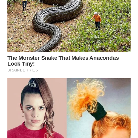
WN
SUMEDANG
WN
CIANJUR
WN
KEPULAUAN
SERIBU
WN
TANGERANG
WN
BINJAI
WN