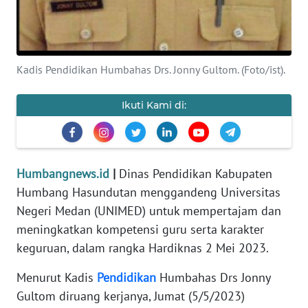
REDAKSI
KARIR
Kadis Pendidikan Humbahas Drs. Jonny Gultom. (Foto/ist).
DISCLAIMER
Ikuti Kami di:
Wahana
News
Regional
Humbangnews.id
|
Dinas Pendidikan Kabupaten
Humbang Hasundutan menggandeng Universitas
WN
SUMUT
Negeri Medan (UNIMED) untuk mempertajam dan
meningkatkan kompetensi guru serta karakter
WN
keguruan, dalam rangka Hardiknas 2 Mei 2023.
JAKARTA
Menurut Kadis
Pendidikan
Humbahas Drs Jonny
WN
Gultom diruang kerjanya, Jumat (5/5/2023)
JABAR