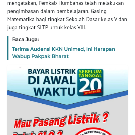
mengatakan, Pemkab Humbahas telah melakukan
pengimbasan dalam pembelajaran. Gasing
WN
Matematika bagi tingkat Sekolah Dasar kelas V dan
BANTEN
juga tingkat SLTP untuk kelas VIII.
WN
Baca Juga:
NTT
Terima Audensi KKN Unimed, Ini Harapan
Wabup Pakpak Bharat
WN
KEPRI
WN
PAPUA
WN
PAPUA
BARAT
WN