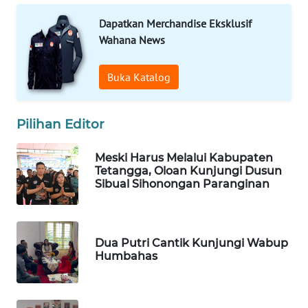
KOPEKLIN
Dapatkan Merchandise Eksklusif
PORTAL
Wahana News
KONSUMEN
Buka Katalog
FORWAMKI
Pilihan Editor
ALPERKLINAS
Meski Harus Melalui Kabupaten
FORJASIDA
Tetangga, Oloan Kunjungi Dusun
Sibual Sihonongan Paranginan
TAMBANG
NEWS
Dua Putri Cantik Kunjungi Wabup
SITUNGIR
Humbahas
NEWS
SIDIKALANG