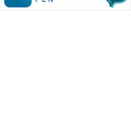
WAHANA MEDIA GROUP
|
|
|
WAHANA NEWS co
WAHANA TANI
WAHANA ADVOKAT
|
|
WAHANA INFRASTRUKTUR
WAHANA KONSUMEN
|
|
|
WAHANA LISTRIK
WAHANA TRAVEL
WAHANA TV
|
|
|
WAHANANEWS id
WAHANANEWS CO ID
WAHANANEWS NET
|
|
|
WAHANA SPORT ID
Wahana UMKM
Wahana Seleb
|
|
|
Wahana Persona
Wahana Otomotif
Wahana Health