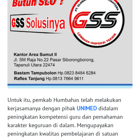
RIAU
WN
SERAMBI
WN
JAMBI
WN
SULTRA
WN
NTB
Untuk itu, pemkab Humbahas telah melakukan
kerjasamanya dengan pihak
UNIMED
didalam
WN
peningkatan kompetensi guru dan pemahaman
SULTENG
karakter keguruan di dalam. Mengupayakan
peningkatan kwalitas pembelajaran di satuan
WN