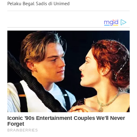
Pelaku Begal Sadis di Unimed
WN
TAPANULI
TENGAH
WN DELI
SERDANG
WN
TEBING
TINGGI
WN
PAKPAK
WN
KARAWANG
WN