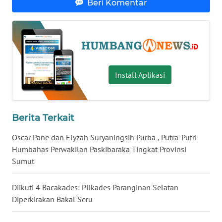
KALTENG
Beri Komentar
WN
KALTARA
WN
Install Aplikasi
KALSEL
WN
KALTIM
Berita Terkait
Oscar Pane dan Elyzah Suryaningsih Purba , Putra-Putri
WN
Humbahas Perwakilan Paskibaraka Tingkat Provinsi
SULSEL
Sumut
WN
GORONTALO
Diikuti 4 Bacakades: Pilkades Paranginan Selatan
Diperkirakan Bakal Seru
WN