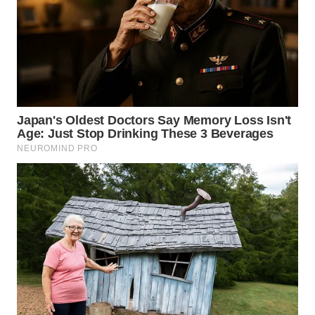
WN
SUMEDANG
WN
CIANJUR
WN
KEPULAUAN
SERIBU
WN
TANGERANG
WN
BINJAI
WN