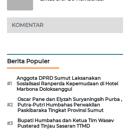
KOPEKLIN
PORTAL
KONSUMEN
KOMENTAR
FORWAMKI
ALPERKLINAS
Berita Populer
FORJASIDA
Anggota DPRD Sumut Laksanakan
#1
Sosialisasi Ranperda Kepemudaan di Hotel
TAMBANG
Marbona Doloksanggul
NEWS
Oscar Pane dan Elyzah Suryaningsih Purba ,
#2
Putra-Putri Humbahas Perwakilan
SITUNGIR
Paskibaraka Tingkat Provinsi Sumut
NEWS
Bupati Humbahas dan Ketua Tim Wasev
#3
Pusterad Tinjau Sasaran TTMD
SIDIKALANG