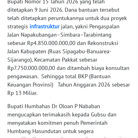
Bupati Nomor 15 Tahun 2026 yang telah
RIAU
ditetapkan 9 Juni 2026. Dana bantuan tersebut
telah ditetapkan peruntukannya untuk dua proyek
WN
strategis
infrastruktur
jalan, yakni Pengaspalan
SERAMBI
Jalan Napakubangan–Simbara–Tarabintang
sebesar Rp4.850.000.000,00 dan Rekonstruksi
WN
Jalan Kabupaten (Ruas Sipagabu-Banuarea-
JAMBI
Sijarango), Kecamatan Pakkat sebesar
WN
Rp7.750.000.000,00 dan ditambah biaya konsultan
SULTRA
pengawasan. Sehingga total BKP (Bantuan
Keuangan Provinsi) Tahun Anggaran 2026 sebesar
WN
Rp 13 Miliar.
NTB
Bupati Humbahas Dr Oloan P Nababan
WN
mengucapkan terimakasih kepada Gubsu dan
SULTENG
menyatakan komitmen penuh Pemerintah
Humbang Hasundutan untuk segera
WN