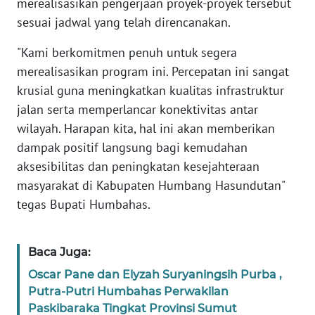
merealisasikan pengerjaan proyek-proyek tersebut
SULBAR
sesuai jadwal yang telah direncanakan.
WN
"Kami berkomitmen penuh untuk segera
BABEL
merealisasikan program ini. Percepatan ini sangat
krusial guna meningkatkan kualitas infrastruktur
WN
jalan serta memperlancar konektivitas antar
SUMBAR
wilayah. Harapan kita, hal ini akan memberikan
dampak positif langsung bagi kemudahan
WN
aksesibilitas dan peningkatan kesejahteraan
SUMSEL
masyarakat di Kabupaten Humbang Hasundutan"
WN
tegas Bupati Humbahas.
BENGKULU
Baca Juga:
WN
LAMPUNG
Oscar Pane dan Elyzah Suryaningsih Purba ,
Putra-Putri Humbahas Perwakilan
WN
Paskibaraka Tingkat Provinsi Sumut