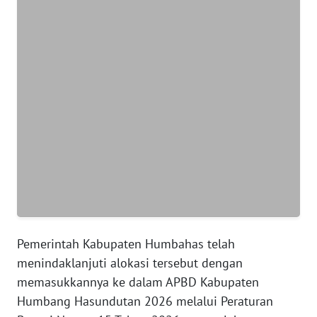
WN
BANTEN
WN
NTT
WN
KEPRI
WN
PAPUA
Pemerintah Kabupaten Humbahas telah
WN
menindaklanjuti alokasi tersebut dengan
PAPUA
BARAT
memasukkannya ke dalam APBD Kabupaten
Humbang Hasundutan 2026 melalui Peraturan
WN