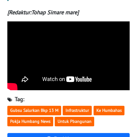
JATENG
[Redaktur:Tohap Simare mare]
WN
NUSANTARA
WN
JOGJA
WN
JATIM
WN
BALI
Tag:
WN
Gubsu Salurkan Bkp 13 M
Infrastruktur
Ke Humbahas
KALBAR
Pokja Humbang News
Untuk Pbangunan
WN