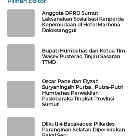
Pilihan Editor
HEALTH
Anggota DPRD Sumut
WAHANA
Laksanakan Sosialisasi Ranperda
DESA
Kepemudaan di Hotel Marbona
WISATA
Doloksanggul
LAPAK
Bupati Humbahas dan Ketua Tim
WAHANA
Wasev Pusterad Tinjau Sasaran
TTMD
Wahana
Network
Oscar Pane dan Elyzah
Suryaningsih Purba , Putra-Putri
KONSUMEN
Humbahas Perwakilan
LISTRIK
Paskibaraka Tingkat Provinsi
Sumut
MASYARAKAT
KELISTRIKAN
Diikuti 4 Bacakades: Pilkades
Paranginan Selatan Diperkirakan
WALINKI
Bakal Seru