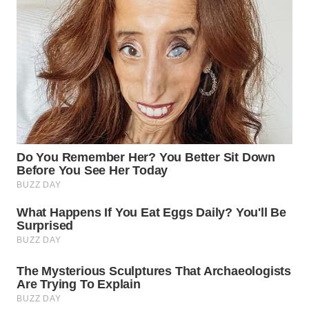
SURABAYA
WN
NATUNA
WN
BINTAN
WN
MANDALIKA
WN
LIKUPANG
WN
LABUANBAJO
WN