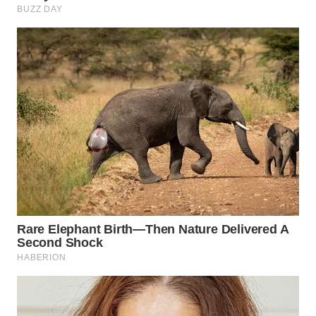
WN
PRIANGAN
TIMUR
WN
SEMARANG
WN
SOLO
WN
BOROBUDUR
WN
MADURA
WN