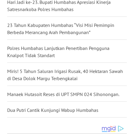
SULUT
Hari Jadi ke-23. Bupati Humbahas Apresiasi Kinerja
Satresnarkoba Polres Humbahas
WN
MALUKU
23 Tahun Kabupaten Humbahas “Visi Misi Pemimpin
Berbeda Merancang Arah Pembangunan”
WN
MALUT
Polres Humbahas Lanjutkan Penertiban Pengguna
Knalpot Tidak Standart
WN
DAIRI
Miris! 5 Tahun Saluran Irigasi Rusak, 40 Hektaran Sawah
di Desa Dolok Margu Terbengkalai
WN
DANAU
Manaek Hutasoit Reses di UPT SMPN 024 Sihonongan.
TOBA
Dua Putri Cantik Kunjungi Wabup Humbahas
WN
NIAS
WN