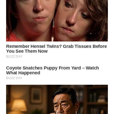
BEKASI
WN
BOGOR
WN
DEPOK
WN
TAPANULI
UTARA
WN
SAMOSIR
WN
PADANG
LAWAS