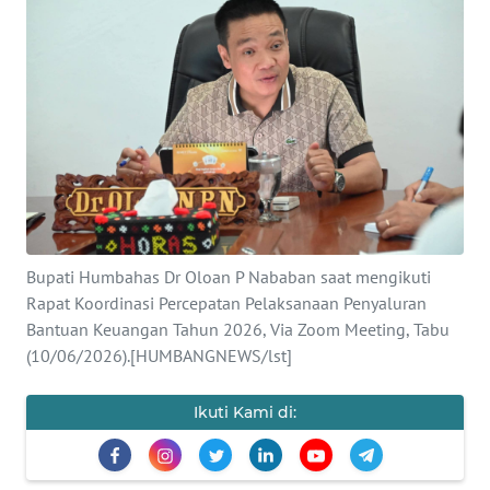
Informasi
INDEKS
BERITA
KONTAK
KAMI
INFO
Bupati Humbahas Dr Oloan P Nababan saat mengikuti
IKLAN
Rapat Koordinasi Percepatan Pelaksanaan Penyaluran
Bantuan Keuangan Tahun 2026, Via Zoom Meeting, Tabu
TENTANG
(10/06/2026).[HUMBANGNEWS/lst]
KAMI
Ikuti Kami di:
PEDOMAN
MEDIA
SIBER