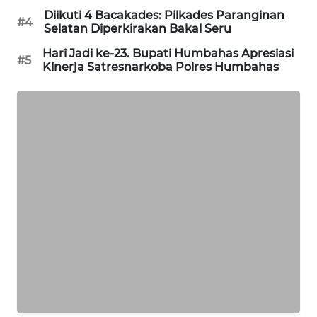
NEWS
Diikuti 4 Bacakades: Pilkades Paranginan
#4
Selatan Diperkirakan Bakal Seru
SIBARAGAS
Hari Jadi ke-23. Bupati Humbahas Apresiasi
NEWS
#5
Kinerja Satresnarkoba Polres Humbahas
METRO
SIANTAR
NEWS
METRO
MEDAN
NEWS
METRO
JAKARTA
NEWS
KRT
NEWS