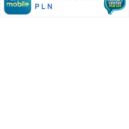
WAHANA MEDIA GROUP
|
|
|
WAHANA NEWS co
WAHANA TANI
WAHANA ADVOKAT
|
|
WAHANA INFRASTRUKTUR
WAHANA KONSUMEN
|
|
|
WAHANA LISTRIK
WAHANA TRAVEL
WAHANA TV
|
|
|
WAHANANEWS id
WAHANANEWS CO ID
WAHANANEWS NET
|
|
|
WAHANA SPORT ID
Wahana UMKM
Wahana Seleb