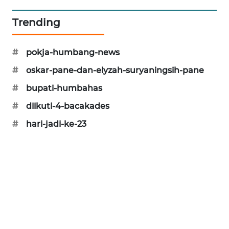
Trending
KARING
NEWS
#
pokja-humbang-news
JURNAL
#
oskar-pane-dan-elyzah-suryaningsih-pane
MARITIM
#
bupati-humbahas
HUMBANG
#
diikuti-4-bacakades
NEWS
#
hari-jadi-ke-23
GARONGGANG
NEWS
FISUELRI
ID
ENERGI
NEWS