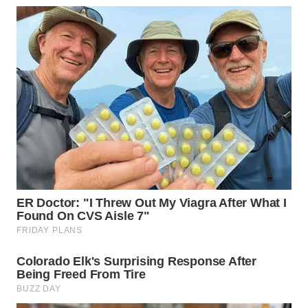
LANGKAT
WN
TAPANULI
SELATAN
WN
TANJUNG
LESUNG
WN
KARO
WN
SIMALUNGUN
WN
LABUHANBATU