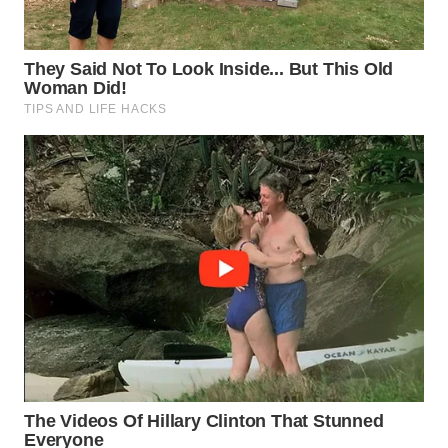
CIREBON
WN
INDRAMAYU
WN
KUNINGAN
WN
MAJALENGKA
WN
SUBANG
WN
SUKABUMI
WN
PURWAKARTA