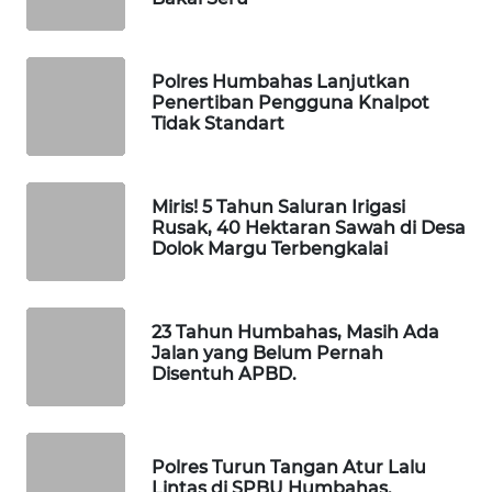
ID
MAWAKA
Polres Humbahas Lanjutkan
ID
Penertiban Pengguna Knalpot
Tidak Standart
MARTABAT
NET
Miris! 5 Tahun Saluran Irigasi
Rusak, 40 Hektaran Sawah di Desa
PLN
Dolok Margu Terbengkalai
WATCH
MKLI
23 Tahun Humbahas, Masih Ada
Jalan yang Belum Pernah
Disentuh APBD.
LPKKI
LKKI
Polres Turun Tangan Atur Lalu
Lintas di SPBU Humbahas.