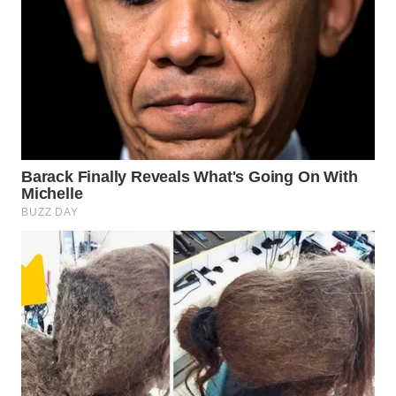
KONSUMEN
WAHANA
LISTRIK
WAHANA
TRAVEL
WAHANA
TV
WAHANANEWS
ID
WAHANANEWS
CO ID
WAHANANEWS