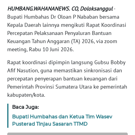
HUMBANG.WAHANANEWS. CO, Doloksanggul
-
REDAKSI
Bupati Humbahas Dr Oloan P Nababan bersama
Kepala Daerah lainnya mengikuti Rapat Koordinasi
KARIR
Percepatan Pelaksanaan Penyaluran Bantuan
Keuangan Tahun Anggaran (TA) 2026, via zoom
DISCLAIMER
meeting, Rabu 10 Juni 2026.
Wahana
Rapat koordinasi dipimpin langsung Gubsu Bobby
News
Regional
Afif Nasution, guna memastikan sinkronisasi dan
percepatan penyerapan bantuan keuangan dari
WN
Pemerintah Provinsi Sumatera Utara ke pemerintah
SUMUT
kabupaten/kota.
WN
Baca Juga:
JAKARTA
Bupati Humbahas dan Ketua Tim Wasev
Pusterad Tinjau Sasaran TTMD
WN
JABAR