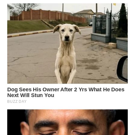
BORNEO
Wahana
Media
Group
WAHANA
NEWS
WAHANA
TANI
WAHANA
ADVOKAT
WAHANA
INFRASTRUKTUR
WAHANA