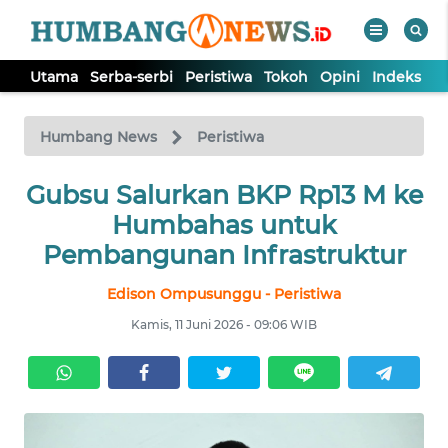
Utama
Serba-serbi
Peristiwa
Tokoh
Opini
Indeks
WAHANA
Tutup
TV
Humbang News
Peristiwa
UTAMA
Gubsu Salurkan BKP Rp13 M ke
Humbahas untuk
SERBA-
Pembangunan Infrastruktur
SERBI
Edison Ompusunggu - Peristiwa
PERISTIWA
Kamis, 11 Juni 2026 - 09:06 WIB
TOKOH
OPINI