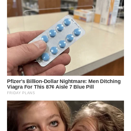
WN
TAPANULI
TENGAH
WN DELI
SERDANG
WN
TEBING
TINGGI
WN
PAKPAK
WN
KARAWANG
WN